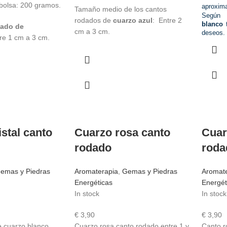
 bolsa: 200 gramos.
aproxima
Tamaño medio de los cantos
Según 
rodados de
cuarzo azul
: Entre 2
blanco
t
dado de
cm a 3 cm.
deseos.
re 1 cm a 3 cm.
stal canto
Cuarzo rosa canto
Cuar
rodado
roda
emas y Piedras
Aromaterapia
,
Gemas y Piedras
Aromat
Energéticas
Energét
In stock
In stock
€
3,90
€
3,90
 cuarzo blanco
Cuarzo rosa canto rodado entre 1 y
Canto r