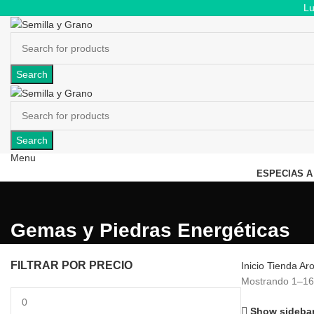
Lu
Search
Search
Menu
ESPECIAS A
Gemas y Piedras Energéticas
FILTRAR POR PRECIO
Inicio
Tienda
Ar
Mostrando 1–16 
Precio
mínimo
Show sideba