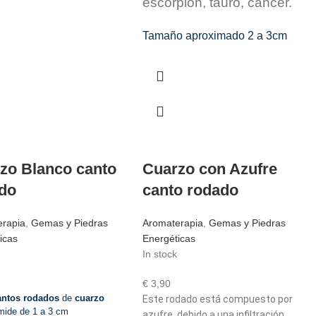
escorpión, tauro, cáncer.
Tamaño aproximado 2 a 3cm
zo Blanco canto
Cuarzo con Azufre
do
canto rodado
erapia
,
Gemas y Piedras
Aromaterapia
,
Gemas y Piedras
icas
Energéticas
In stock
€
3,90
antos rodados
de
cuarzo
Este rodado está compuesto por
ide de 1 a 3 cm
azufre, debido a una infiltración