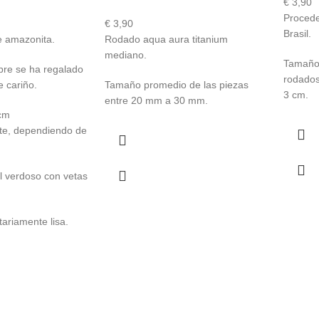
€
3,90
Procede
€
3,90
Brasil.
 amazonita.
Rodado aqua aura titanium
mediano.
Tamaño 
pre se ha regalado
rodado
 cariño.
Tamaño promedio de las piezas
3 cm.
entre 20 mm a 30 mm.
cm
e, dependiendo de
l verdoso con vetas
ariamente lisa.