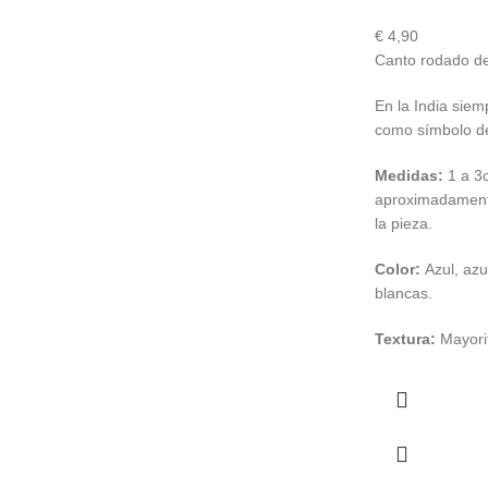
€
4,90
Canto rodado de
En la India siem
como símbolo de
Medidas:
1 a 3
aproximadament
la pieza.
Color:
Azul, azu
blancas.
Textura:
Mayorit