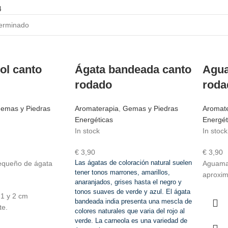
4
ol canto
Ágata bandeada canto
Agua
rodado
roda
emas y Piedras
Aromaterapia
,
Gemas y Piedras
Aromat
Energéticas
Energét
In stock
In stock
€
3,90
€
3,90
Las ágatas de coloración natural suelen
equeño de ágata
Aguama
tener tonos marrones, amarillos,
aproxi
anaranjados, grises hasta el negro y
tonos suaves de verde y azul. El ágata
1 y 2 cm
bandeada india presenta una mescla de
e.
colores naturales que varia del rojo al
verde. La carneola es una variedad de