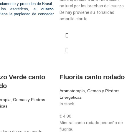
damente y proceden de Brasil.
natural por las brechas del cuarzo.
los esotéricos, el
cuarzo
De hay proviene su tonalidad
iene la propiedad de conceder
amarilla clarita.
zo Verde canto
Fluorita canto rodado
do
Aromaterapia
,
Gemas y Piedras
Energéticas
erapia
,
Gemas y Piedras
In stock
icas
€
4,90
Mineral canto rodado pequeño de
fluorita.
odado de cuarzo verde.