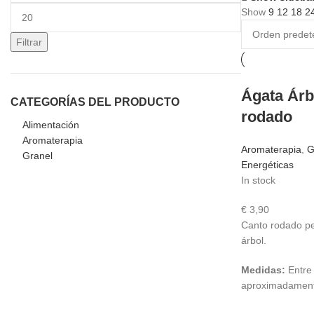
Precio
Show
9
12
18
2
máximo
Filtrar
Ágata Árb
CATEGORÍAS DEL PRODUCTO
rodado
Alimentación
Aromaterapia
Aromaterapia
,
G
Granel
Energéticas
In stock
€
3,90
Canto rodado p
árbol.
Medidas:
Entre 
aproximadament