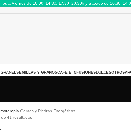
nes a Viernes de 10:00–14:30, 17:30–20:30h y Sábado de 10:30–14:
 GRANEL
SEMILLAS Y GRANOS
CAFÉ E INFUSIONES
DULCES
OTROS
AR
omaterapia
Gemas y Piedras Energéticas
de 41 resultados
r