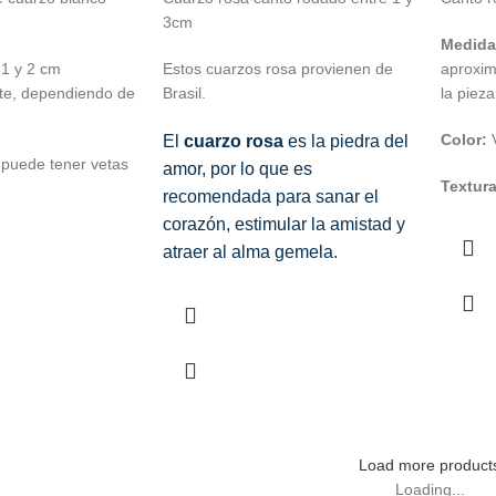
3cm
Medida
1 y 2 cm
Estos cuarzos rosa provienen de
aproxi
e, dependiendo de
Brasil.
la pieza
Color:
El
cuarzo rosa
es la piedra del
 puede tener vetas
amor, por lo que es
Textur
recomendada para sanar el
corazón, estimular la amistad y
atraer al alma gemela.
Load more product
Loading...