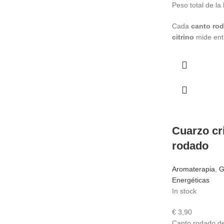
Peso total de la
Cada
canto ro
citrino
mide ent
Cuarzo cri
rodado
Aromaterapia
,
G
Energéticas
In stock
€
3,90
Canto rodado de