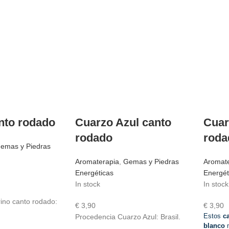
anto rodado
Cuarzo Azul canto
Cuar
rodado
roda
emas y Piedras
Aromaterapia
,
Gemas y Piedras
Aromat
Energéticas
Energét
In stock
In stock
rino canto rodado:
€
3,90
€
3,90
Estos
c
Procedencia Cuarzo Azul: Brasil.
blanco
m