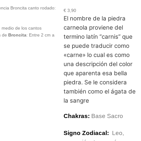
ncia Broncita canto rodado:
€
3,90
El nombre de la piedra
carneola proviene del
medio de los cantos
s de
Broncita
: Entre 2 cm a
termino latín “carnis” que
se puede traducir como
«carne» lo cual es como
una descripción del color
que aparenta esa bella
piedra. Se le considera
también como el ágata de
la sangre
Chakras:
Base Sacro
Signo Zodiacal:
Leo,