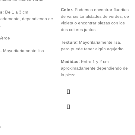
Color:
Podemos encontrar fluoritas
s:
De 1 a 3 cm
de varias tonalidades de verdes, de
madamente, dependiendo de
violeta o encontrar piezas con los
.
dos colores juntos.
Verde
Textura:
Mayoritariamente lisa,
pero puede tener algún agujerito.
a:
Mayoritariamente lisa.
Medidas:
Entre 1 y 2 cm
aproximadamente dependiendo de
la pieza.
s