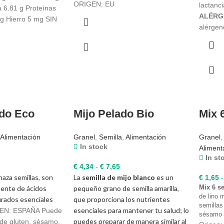
ORIGEN: EU
lactanc
a 6.81 g Proteínas
ALÉRG
4g Hierro 5 mg SIN
alérge
do Eco
Mijo Pelado Bio
Mix 
Alimentación
Granel
,
Semilla
,
Alimentación
Granel
In stock
Aliment
In st
ango
Rango
€
4,34
-
€
7,65
naza semillas, son
e
La
semilla de mijo blanco
de
es un
€
1,65
-
Mix 6 s
uente de ácidos
ecios:
pequeño grano de semilla amarilla,
precios:
de lino 
urados esenciales
esde
que proporciona los nutrientes
desde
semillas
 4,54
esenciales para mantener tu salud; lo
€ 4,34
N: ESPAÑA Puede
sésamo n
asta
puedes preparar de manera similar al
hasta
 de gluten, sésamo,