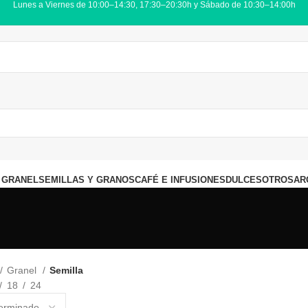
Lunes a Viernes de 10:00–14:30, 17:30–20:30h y Sábado de 10:30–14:00h
 GRANEL
SEMILLAS Y GRANOS
CAFÉ E INFUSIONES
DULCES
OTROS
AR
Granel
Semilla
18
24