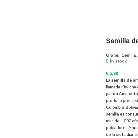
Semilla d
Granel
,
Semilla
,
In stock
€
5,99
La
semilla de a
llamada Kiwicha e
planta Amaranth
produce princip
Colombia, Bolivia
semilla es cons
mas de 4.000 año
pobladores Andi
de la dieta diaria