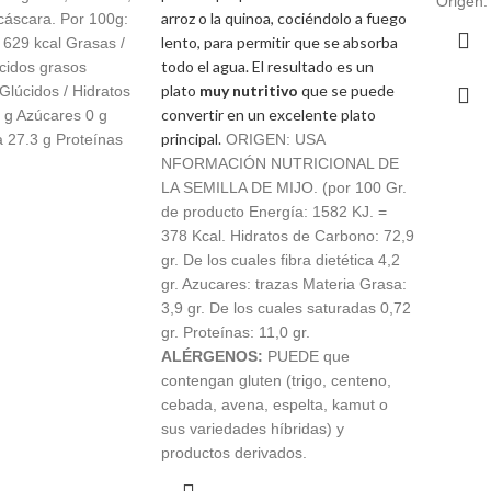
Origen:
 6,33
arroz o la quinoa, cociéndolo a fuego
€ 7,65
 cáscara. Por 100g:
lento, para permitir que se absorba
 629 kcal Grasas /
todo el agua. El resultado es un
Ácidos grasos
plato
muy nutritivo
que se puede
Glúcidos / Hidratos
convertir en un excelente plato
 g Azúcares 0 g
principal.
a 27.3 g Proteínas
ORIGEN: USA
NFORMACIÓN NUTRICIONAL DE
LA SEMILLA DE MIJO. (por 100 Gr.
de producto Energía: 1582 KJ. =
378 Kcal. Hidratos de Carbono: 72,9
gr. De los cuales fibra dietética 4,2
gr. Azucares: trazas Materia Grasa:
3,9 gr. De los cuales saturadas 0,72
gr. Proteínas: 11,0 gr.
ALÉRGENOS:
PUEDE que
contengan gluten (trigo, centeno,
cebada, avena, espelta, kamut o
sus variedades híbridas) y
productos derivados.