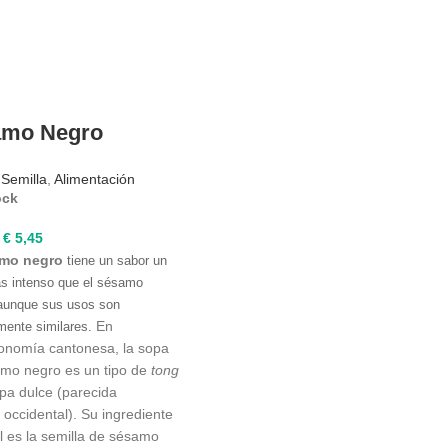
amo Negro
,
Semilla
,
Alimentación
ock
Rango
€
5,45
de
mo negro
tiene un sabor un
precios:
ás intenso que el sésamo
desde
 aunque sus usos son
€ 2,70
En
mente similares.
hasta
ronomía cantonesa, la sopa
€ 5,45
mo negro es un tipo de
tong
pa dulce (parecida
 occidental). Su ingrediente
al es la semilla de sésamo