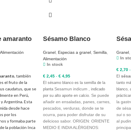
e amaranto
Sésamo Blanco
Sés
Alimentación
Granel
,
Especias a granel
,
Semilla
,
Granel
In st
Alimentación
In stock
€
2,70
-
maranto
, también
Rango
€
2,45
-
€
4,95
sésa
El
s el fruto de la
de
El sésamo blanco es la semilla de la
tanto m
us caudatus, que se
precios:
Sesamun indicum
planta
, indicado
blanco,
almente en Perú,
desde
Se puede
por su alto aporte en calcio.
práctica
 y Argentina. Esta
€ 2,45
añadir en ensaladas, panes, carnes,
la gast
umida desde hace
hasta
pescados, verduras, donde se te
de sésa
s por los
€ 4,95
ocurra, para poder disfrutar de su
sui
o so
nos y formaba parte
delicioso sabor. ORIGEN: ORIENTE
al pudin
 de la población Inca
MEDIO E INDIA ALÉRGENOS:
princip