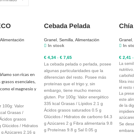
ECO
Cebada Pelada
Chía
Alimentación
Granel
,
Semilla
,
Alimentación
Granel
In stock
In st
Rango
€
4,34
-
€
7,65
€
2,41
-
de
La semil
La cebada pelada o perlada, posee
nutritiv
precios:
algunas particularidades que la
cáñamo son ricas en
carbohid
desde
diferencian del resto. Posee más
s grasos esenciales,
fibra in
€ 4,34
proteínas que el trigo y, sin
el resto
s como el magnesio y
hasta
embargo, tiene mucho menos
La prese
€ 7,65
gluten. Por 100g: Valor energético
este ali
335 kcal Grasas / Lípidos 2.1 g
de la di
 100g: Valor
Ácidos grasos saturados 0.5 g
impidien
cal Grasas /
Glúcidos / Hidratos de carbono 64.3
azúcares
 Ácidos grasos
g Azúcares 2 g Fibra alimentaria 9.8
Se desa
 Glúcidos / Hidratos
g Proteínas 9.8 g Sal 0.05 g
embaraz
 g Azúcares 2.16 g