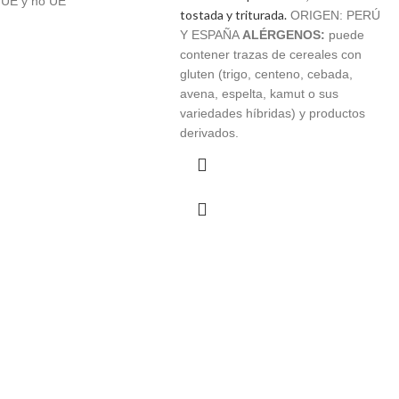
 UE y no UE
hasta
tostada y triturada.
€ 15,13
ORIGEN: PERÚ
€ 6,16
Y ESPAÑA
ALÉRGENOS:
puede
contener trazas de cereales con
gluten (trigo, centeno, cebada,
avena, espelta, kamut o sus
variedades híbridas) y productos
derivados.