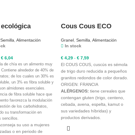
 ecológica
Cous Cous ECO
,
Semilla
,
Alimentación
Granel
,
Semilla
,
Alimentación
ock
In stock
Rango
Rango
€
6,04
€
4,29
-
€
7,59
la de chía es un alimento muy
de
de
El COUS COUS, cuscús es sémola
o. Contiene alrededor de 40% de
precios:
precios:
de trigo duro reducida a pequeños
ratos; de los cuales un 30% es
desde
desde
granitos redondos de color dorado.
soluble, un 3% es fibra soluble y
€ 2,41
€ 4,29
ORIGEN: FRANCIA
 son almidones esenciales.
hasta
hasta
ALÉRGENOS:
tiene cereales que
ncia de fibra soluble hace que
€ 6,04
€ 7,59
contengan gluten (trigo, centeno,
mento favorezca la modulación
cebada, avena, espelta, kamut o
gestión de los carbohidratos,
sus variedades híbridas) y
do su transformación en
productos derivados.
 sencillos.
conseja su uso a mujeres
adas o en periodo de