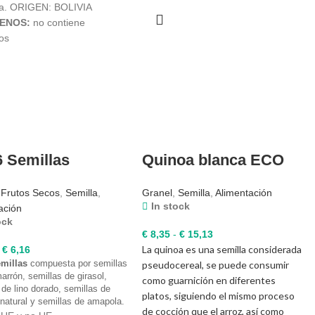
ia. ORIGEN: BOLIVIA
ENOS:
no contiene
nos
6 Semillas
Quinoa blanca ECO
,
Frutos Secos
,
Semilla
,
Granel
,
Semilla
,
Alimentación
In stock
ación
ock
Rango
€
8,35
-
€
15,13
Rango
La quinoa es una semilla considerada
de
€
6,16
emillas
compuesta por semillas
de
pseudocereal, se puede consumir
precios:
marrón, semillas de girasol,
precios:
como guarnición en diferentes
desde
 de lino dorado, semillas de
desde
platos, siguiendo el mismo proceso
€ 8,35
atural y semillas de amapola.
€ 1,65
de cocción que el arroz, así como
hasta