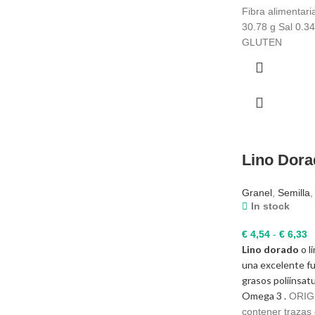
Fibra alimentari
30.78 g Sal 0.3
GLUTEN
Lino Dora
Granel
,
Semilla
,
In stock
R
€
4,54
-
€
6,33
Lino dorado
o li
d
una excelente f
pr
grasos poliinsat
d
Omega 3 .
€
ORIGE
h
contener trazas