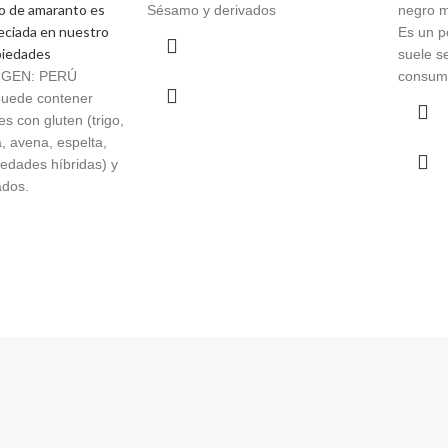
no de amaranto es
Sésamo y derivados
negro m
eciada en nuestro
Es un p
piedades
suele s
GEN: PERÚ
consumi
uede contener
es con gluten (trigo,
, avena, espelta,
edades híbridas) y
ados.