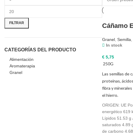
Precio
Precio
mínimo
máximo
FILTRAR
Cáñamo 
Granel
,
Semilla
,
In stock
CATEGORÍAS DEL PRODUCTO
€
5,75
Alimentación
250G
Aromaterapia
Granel
Las semillas de 
proteínas, ácido
fibra y minerale
el hierro.
ORIGEN: UE Por
energético 619 k
Lípidos 51.53 g
saturados 4.89 g
de carbono 4.68