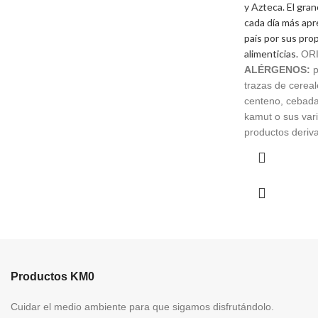
y Azteca. El gra
cada día más apr
país por sus pro
alimenticias.
ORI
ALÉRGENOS:
p
trazas de cereal
centeno, cebada
kamut o sus vari
productos deriv
Productos KM0
Cuidar el medio ambiente para que sigamos disfrutándolo.