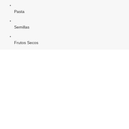
Pasta
Semillas
Frutos Secos
Aromaterapia
Amuletos
Gemas y Piedras preciosas
Inciensos
Velas