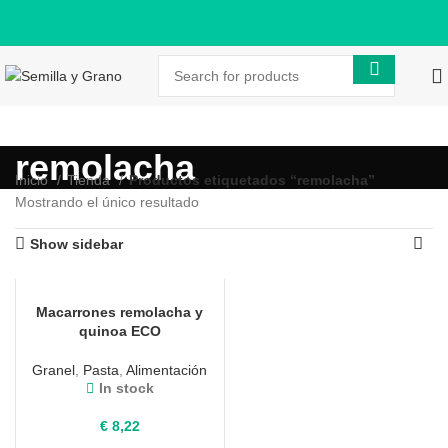
remolacha
Inicio
Tienda
Productos etiquetados “remolacha”
Mostrando el único resultado
Show sidebar
Macarrones remolacha y
quinoa ECO
Granel
,
Pasta
,
Alimentación
In stock
€
8,22