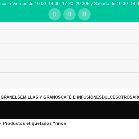
nes a Viernes de 10:00–14:30, 17:30–20:30h y Sábado de 10:30–14:
 GRANEL
SEMILLAS Y GRANOS
CAFÉ E INFUSIONES
DULCES
OTROS
AR
Productos etiquetados “riñon”