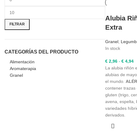
Precio
Precio
Alubia Ri
mínimo
máximo
FILTRAR
Extra
Granel
,
Legumb
In stock
CATEGORÍAS DEL PRODUCTO
R
€
2,96
-
€
4,94
Alimentación
d
La alubia riñón 
Aromaterapia
pr
alubias de may
Granel
d
el mundo.
ALÉR
€
contener trazas
h
gluten (trigo, c
€
avena, espelta,
variedades híbri
derivados.