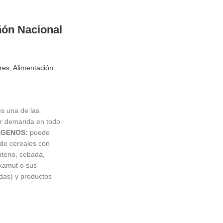
ñón Nacional
res
,
Alimentación
ango
e
es una de las
ecios:
or demanda en todo
esde
GENOS:
puede
 2,96
 de cereales con
asta
enteno, cebada,
 4,94
 kamut o sus
das) y productos