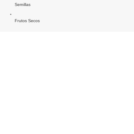
Semillas
Frutos Secos
Aromaterapia
Amuletos
Gemas y Piedras preciosas
Inciensos
Velas
Condiciones