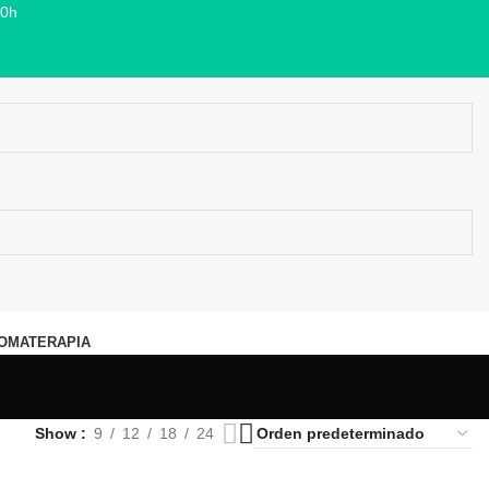
00h
OMATERAPIA
Show
9
12
18
24