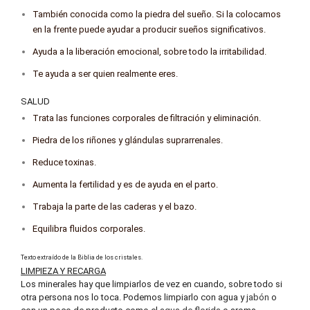
También conocida como la piedra del sueño. Si la colocamos
en la frente puede ayudar a producir sueños significativos.
Ayuda a la liberación emocional, sobre todo la irritabilidad.
Te ayuda a ser quien realmente eres.
SALUD
Trata las funciones corporales de filtración y eliminación.
Piedra de los riñones y glándulas suprarrenales.
Reduce toxinas.
Aumenta la fertilidad y es de ayuda en el parto.
Trabaja la parte de las caderas y el bazo.
Equilibra fluidos corporales.
Texto extraído de la Biblia de los cristales.
LIMPIEZA Y RECARGA
Los minerales hay que limpiarlos de vez en cuando, sobre todo si
otra persona nos lo toca. Podemos limpiarlo con agua y
jabón
o