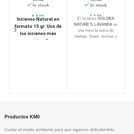
In stock
In stock
€
2,00
€
2,00
El incienso
GOLOKA
Incienso Natural en
NATURE'S LAVANDA
es
formato 15 gr. Uno de
una mezcla única de
los incienso más
hierbas, flores, resinas y
conocidos. Gran
aceites. Está libre de
A
calidad, producto
componentes tóxicos, lo
cual te garantiza una
recomendado.
experiencia totalmente
Pertenece a la casa
natural.
SATYA, símbolo de
calidad.
E
c
c
Productos KM0
Cuidar el medio ambiente para que sigamos disfrutándolo.