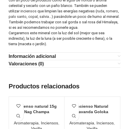
con un poco de producto como el
agua de florida
o aroma
celestial y secarlo con un paño blanco. También se pueden
utilizar
inciensos
que limpien las energías negativas (
ruda
,
romero
,
palo santo
,
copal
,
salvia
…) pasándole un poco de humo al mineral.
También podemos trabajar con sal gorda o sal rosa del Himalaya,
si es así recomendamos no ponerle agua.
Cargaremos este mineral con la luz del sol (mejor que sea
indirecta), la luz de la luna (a ser posible creciente o llena), o la
tierra (maceta o jardín).
Información adicional
Valoraciones (0)
Productos relacionados
Incienso natural 15g
Incienso Natural
Nag Champa
Lavanda Goloka
Aromaterapia
,
Inciensos
,
Aromaterapia
,
Inciensos
,
Varilla
Varilla