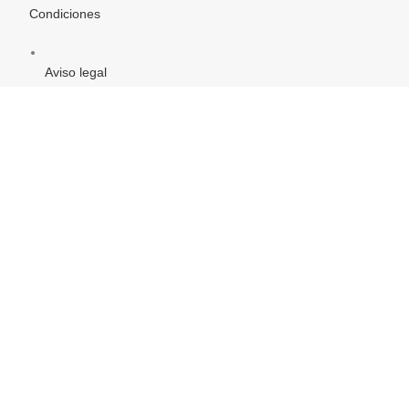
Condiciones
Aviso legal
Política de Privacidad
Política de Cookies
PROYECTO DE COMERCIO ELECTRÓNICO Y TIC
Objetivo Temática: «Mejorar el uso y calidad de las TIC y el
acceso a las mismas»
(Ver)
Semilla & Grano
2022 CREATED BY
WEB404 SIMPLY WORKING
.WEB, SEO &
MARKETING DIGITAL
ninecasino-bonus.at