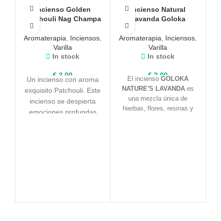
Incienso Golden
Incienso Natural
Patchouli Nag Champa
Lavanda Goloka
Aromaterapia
,
Inciensos
,
Aromaterapia
,
Inciensos
,
Varilla
Varilla
In stock
In stock
€
2,00
€
2,00
El incienso
GOLOKA
Un incienso con aroma
NATURE'S LAVANDA
es
I
exquisito Patchouli. Este
una mezcla única de
C
incienso se despierta
hierbas, flores, resinas y
emociones profundas
aceites. Está libre de
A
que pertenecen al
componentes tóxicos, lo
inconsciente. Ideal para
cual te garantiza una
relajar el ambiente y
experiencia totalmente
crear un campo
natural.
V
favorable para el
comercio.Perfecto para
Ch
momentos de intimidad.
In
fo