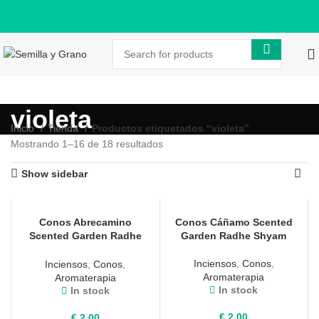
violeta
Inicio
Tienda
Productos etiquetados “violeta”
Mostrando 1–16 de 18 resultados
Show sidebar
Conos Abrecamino
Conos Cáñamo Scented
Scented Garden Radhe
Garden Radhe Shyam
Shyam
Inciensos
,
Conos
,
Inciensos
,
Conos
,
Aromaterapia
Aromaterapia
In stock
In stock
€
2,00
€
2,00