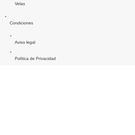
Velas
Condiciones
Aviso legal
Política de Privacidad
Política de Cookies
PROYECTO DE COMERCIO ELECTRÓNICO Y TIC
Objetivo Temática: «Mejorar el uso y calidad de las TIC y el
acceso a las mismas»
(Ver)