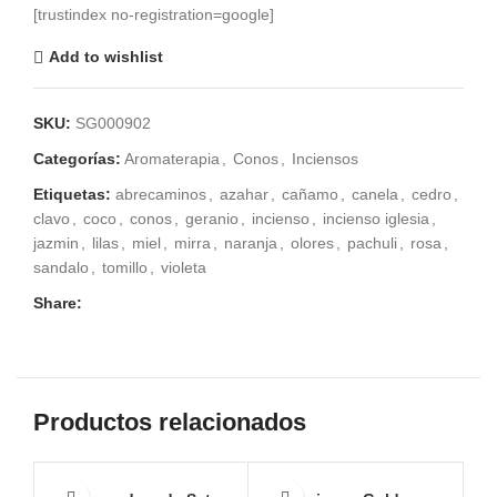
[trustindex no-registration=google]
Add to wishlist
SKU:
SG000902
Categorías:
Aromaterapia
,
Conos
,
Inciensos
Etiquetas:
abrecaminos
,
azahar
,
cañamo
,
canela
,
cedro
,
clavo
,
coco
,
conos
,
geranio
,
incienso
,
incienso iglesia
,
jazmin
,
lilas
,
miel
,
mirra
,
naranja
,
olores
,
pachuli
,
rosa
,
sandalo
,
tomillo
,
violeta
Share:
Productos relacionados