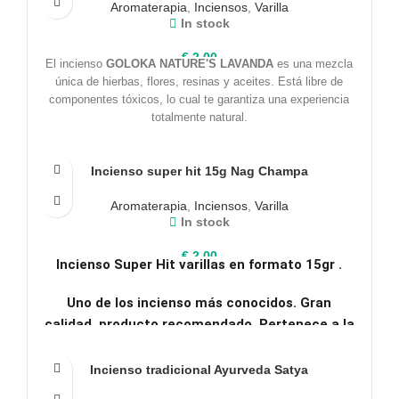
Aromaterapia
,
Inciensos
,
Varilla
In stock
€
2,00
El incienso
GOLOKA NATURE'S LAVANDA
es una mezcla
única de hierbas, flores, resinas y aceites. Está libre de
componentes tóxicos, lo cual te garantiza una experiencia
totalmente natural.
Incienso super hit 15g Nag Champa
Aromaterapia
,
Inciensos
,
Varilla
In stock
€
2,00
Incienso Super Hit varillas en formato 15gr .
Uno de los incienso más conocidos. Gran
calidad, producto recomendado. Pertenece a la
casa SATYA, símbolo de calidad.
Incienso tradicional Ayurveda Satya