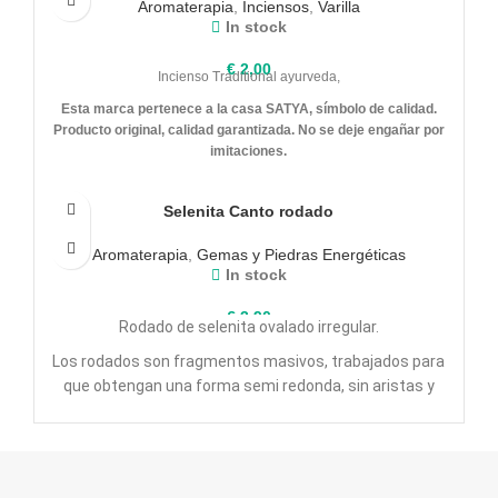
Aromaterapia
,
Inciensos
,
Varilla
In stock
€
2,00
Incienso Traditional ayurveda,
Esta marca pertenece a la casa SATYA, símbolo de calidad.
Producto original, calidad garantizada.
No se deje engañar por
imitaciones.
Selenita Canto rodado
Aromaterapia
,
Gemas y Piedras Energéticas
In stock
€
3,90
Rodado de selenita ovalado irregular.
Los rodados son fragmentos masivos, trabajados para
que obtengan una forma semi redonda, sin aristas y
con superficies lisas.