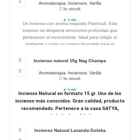
Aromaterapia
,
Inciensos
,
Varilla
In stock
€
2,00
Un incienso con aroma exquisito Patchouli. Este
incienso se despierta emociones profundas que
pertenecen al inconsciente. Ideal para relajar el
ambiente y crear un campo favorable para el
comercio.Perfecto para momentos de intimidad.
Incienso natural 15g Nag Champa
Aromaterapia
,
Inciensos
,
Varilla
In stock
€
2,00
Incienso Natural en formato 15 gr. Uno de los
incienso más conocidos. Gran calidad, producto
recomendado. Pertenece a la casa SATYA,
símbolo de calidad.
Incienso Natural Lavanda Goloka