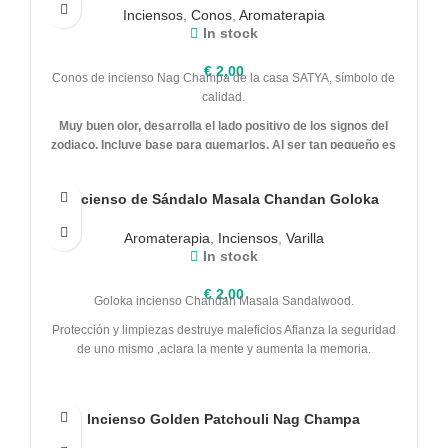
Inciensos
,
Conos
,
Aromaterapia
In stock
€
2,00
Conos de incienso Nag Champa de la casa SATYA, símbolo de
calidad.
Muy buen olor, desarrolla el lado positivo de los signos del
zodiaco. Incluye base para quemarlos. Al ser tan pequeño es
ideal para encenderlos en
Incienso de Sándalo Masala Chandan Goloka
Aromaterapia
,
Inciensos
,
Varilla
In stock
€
2,00
Goloka incienso Chandan Masala Sandalwood.
Protección y limpiezas destruye maleficios Afianza la seguridad
de uno mismo ,aclara la mente y aumenta la memoria.
Incienso Golden Patchouli Nag Champa