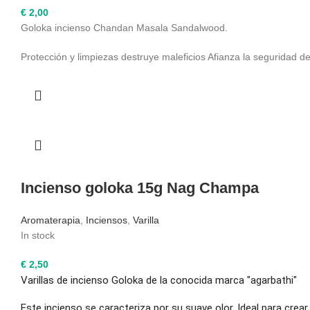
€
2,00
Goloka incienso Chandan Masala Sandalwood.
Protección y limpiezas destruye maleficios Afianza la seguridad 
Incienso goloka 15g Nag Champa
Aromaterapia
,
Inciensos
,
Varilla
In stock
€
2,50
Varillas de incienso Goloka de la conocida marca "agarbathi"
Este incienso se caracteriza por su suave olor. Ideal para crea