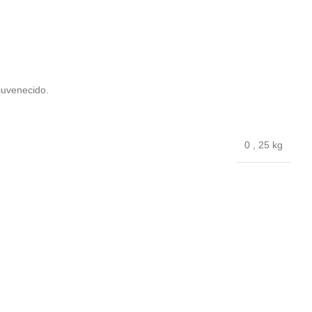
juvenecido.
0
,
25 kg