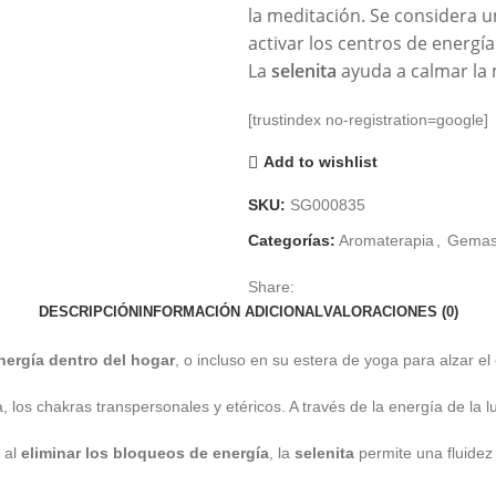
la meditación. Se considera u
activar los centros de energí
La
selenita
ayuda a calmar la m
[trustindex no-registration=google]
Add to wishlist
SKU:
SG000835
Categorías:
Aromaterapia
,
Gemas 
Share:
DESCRIPCIÓN
INFORMACIÓN ADICIONAL
VALORACIONES (0)
nergía dentro del hogar
, o incluso en su estera de yoga para alzar el 
, los chakras transpersonales y etéricos. A través de la energía de la 
 al
eliminar los bloqueos de energía
, la
selenita
permite una fluidez 