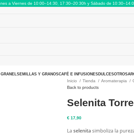
nes a Viernes de 10:00–14:30, 17:30–20:30h y Sábado de 10:30–14:
 GRANEL
SEMILLAS Y GRANOS
CAFÉ E INFUSIONES
DULCES
OTROS
AR
Inicio
Tienda
Aromaterapia
Back to products
Selenita Torr
€
17,90
La
selenita
simboliza la purez