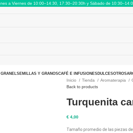
nes a Viernes de 10:00–14:30, 17:30–20:30h y Sábado de 10:30–14:
 GRANEL
SEMILLAS Y GRANOS
CAFÉ E INFUSIONES
DULCES
OTROS
AR
Inicio
Tienda
Aromaterapia
Back to products
Turquenita c
€
4,00
Tamaño promedio de las piezas de 