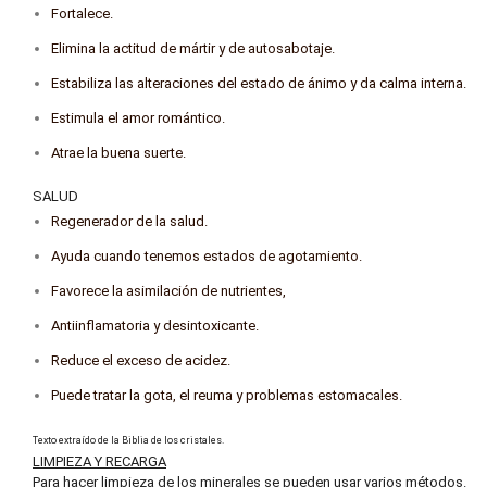
Fortalece.
Elimina la actitud de mártir y de autosabotaje.
Estabiliza las alteraciones del estado de ánimo y da calma interna.
Estimula el amor romántico.
Atrae la buena suerte.
SALUD
Regenerador de la salud.
Ayuda cuando tenemos estados de agotamiento.
Favorece la asimilación de nutrientes,
Antiinflamatoria y desintoxicante.
Reduce el exceso de acidez.
Puede tratar la gota, el reuma y problemas estomacales.
Texto extraído de la Biblia de los cristales.
LIMPIEZA Y RECARGA
Para hacer limpieza de los minerales se pueden usar varios métodos.