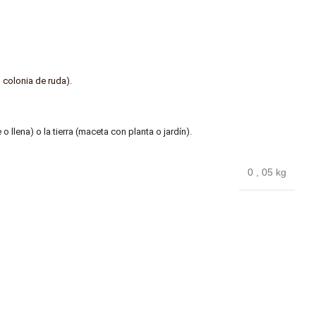
 colonia de ruda).
 llena) o la tierra (maceta con planta o jardín).
0
,
05 kg