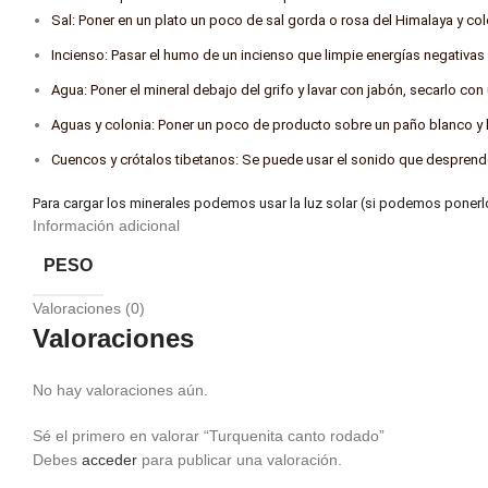
Sal: Poner en un plato un poco de sal gorda o rosa del Himalaya y col
Incienso: Pasar el humo de un incienso que limpie energías negativas 
Agua: Poner el mineral debajo del grifo y lavar con jabón, secarlo co
Aguas y colonia: Poner un poco de producto sobre un paño blanco y lim
Cuencos y crótalos tibetanos: Se puede usar el sonido que desprende
Para cargar los minerales podemos usar la luz solar (si podemos ponerlos c
Información adicional
PESO
Valoraciones (0)
Valoraciones
No hay valoraciones aún.
Sé el primero en valorar “Turquenita canto rodado”
Debes
acceder
para publicar una valoración.