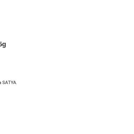
5g
ia SATYA.