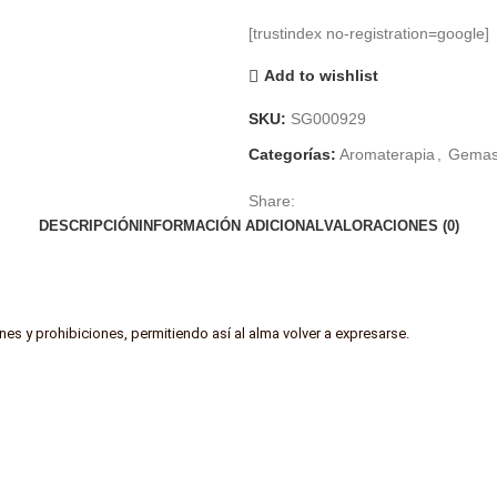
[trustindex no-registration=google]
Add to wishlist
SKU:
SG000929
Categorías:
Aromaterapia
,
Gemas 
Share:
DESCRIPCIÓN
INFORMACIÓN ADICIONAL
VALORACIONES (0)
nes y prohibiciones, permitiendo así al alma volver a expresarse.