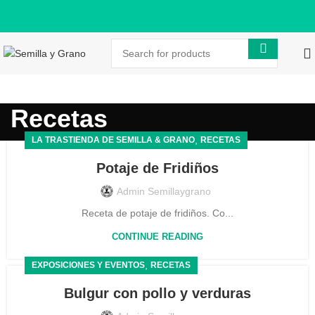
Recetas
,
LA TRASTIENDA DE SEMILLA & GRANO
RECETAS
Potaje de Fridiños
Admin Semillaygrano
Receta de potaje de fridiños. Co...
CONTINUE READING
,
EXPOSICIONES Y EVENTOS
RECETAS
Bulgur con pollo y verduras