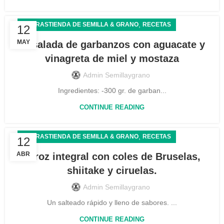
,
LA TRASTIENDA DE SEMILLA & GRANO
RECETAS
12
MAY
Ensalada de garbanzos con aguacate y
vinagreta de miel y mostaza
Admin Semillaygrano
Ingredientes: -300 gr. de garban...
CONTINUE READING
,
LA TRASTIENDA DE SEMILLA & GRANO
RECETAS
12
ABR
Arroz integral con coles de Bruselas,
shiitake y ciruelas.
Admin Semillaygrano
Un salteado rápido y lleno de sabores. ...
CONTINUE READING