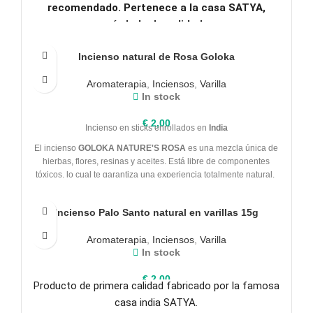
recomendado. Pertenece a la casa SATYA,
símbolo de calidad.
Incienso natural de Rosa Goloka
Aromaterapia
,
Inciensos
,
Varilla
In stock
€
2,00
Incienso en sticks enrollados en
India
El incienso
GOLOKA NATURE'S ROSA
es una mezcla única de
hierbas, flores, resinas y aceites. Está libre de componentes
tóxicos, lo cual te garantiza una experiencia totalmente natural.
Incienso Palo Santo natural en varillas 15g
Aromaterapia
,
Inciensos
,
Varilla
In stock
€
2,00
Producto de primera calidad fabricado por la famosa
casa india SATYA.