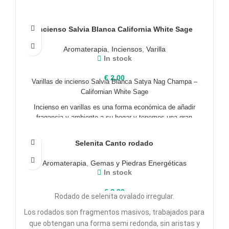
Incienso Salvia Blanca California White Sage
Aromaterapia
,
Inciensos
,
Varilla
In stock
€
2,00
Varillas de incienso Salvia Blanca Satya Nag Champa –
Californian White Sage
Incienso en varillas es una forma económica de añadir
fragancia y ambiente a su hogar y tenemos una gran
colección para elegir..
Satya es uno de los fabricantes líderes en y top venta Marca
Selenita Canto rodado
En El Mundo. tienen el conocimiento y la habilidad para crear
Aromaterapia
,
Gemas y Piedras Energéticas
la gama más mágica de Fragancias a partir de las mejores
In stock
materias primas.
€
3,90
Rodado de selenita ovalado irregular.
Los rodados son fragmentos masivos, trabajados para
que obtengan una forma semi redonda, sin aristas y