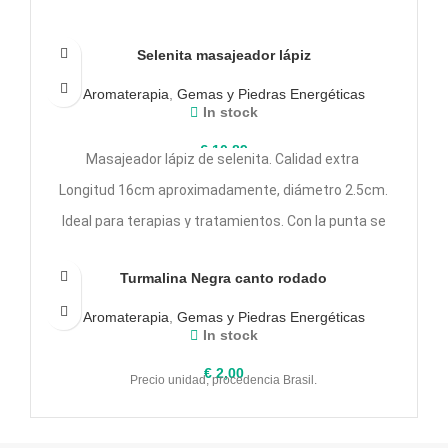
con superficies lisas.
Selenita masajeador lápiz
Aromaterapia
,
Gemas y Piedras Energéticas
In stock
€
10,89
Masajeador lápiz de selenita. Calidad extra
Longitud 16cm aproximadamente, diámetro 2.5cm.
Ideal para terapias y tratamientos. Con la punta se
trabaja la zonas de las manos y pies y con la base la
zona de la espalda.
Turmalina Negra canto rodado
Aromaterapia
,
Gemas y Piedras Energéticas
In stock
€
2,00
Precio unidad, procedencia Brasil.