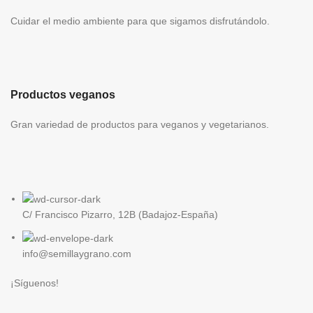
Proteínas 22 g - Sal 4.4 g -
727
Cuidar el medio ambiente para que sigamos disfrutándolo.
Yodo 8784 μg
Valor
Kj
energético
177
Kcal
Grasas de las
1g
cuales
Productos veganos
0.5g
saturadas
Gran variedad de productos para veganos y vegetarianos.
Hidratos de
carbono de las
13.7g
cuales
<5g
azúcares
Fibra
alimentaria
47g
C/ Francisco Pizarro, 12B (Badajoz-España)
total
info@semillaygrano.com
Proteína bruta
7.3g
¡Síguenos!
Sal *
5.65g