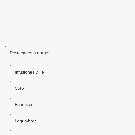
*
Sin sal añadida
: El
contenido de sal obedece al
sodio natural presente.
ALÉRGENOS
Crustáceos y productos a
base de crustáceos. Pescado
y productos a base de
Destacados a granel
pescado. Moluscos y
productos a base de
moluscos.
Infusiones y Té
Café
Especias
Legumbres