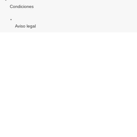
Condiciones
Aviso legal
Política de Privacidad
Política de Cookies
PROYECTO DE COMERCIO ELECTRÓNICO Y TIC
Objetivo Temática: «Mejorar el uso y calidad de las TIC y el
acceso a las mismas»
(Ver)
Semilla & Grano
2022 CREATED BY
WEB404 SIMPLY WORKING
.WEB, SEO &
MARKETING DIGITAL
ninecasino-bonus.at