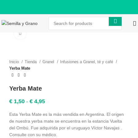
Click to enlarge
Inicio
Tienda
Granel
Infusiones a Granel, té y café
Yerba Mate
Yerba Mate
Rango
€
1,50
-
€
4,95
de
precios:
Esta Yerba Mate es la más vendida en Argentina. El origen
desde
de nuestra yerba mate se encuentra en la estancia Vuelta
€ 1,50
del Ombú. Fue adquirida por el uruguayo Víctor Navajas .
hasta
Consulte con su médico.