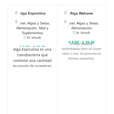
Alga Espirulina
Alga Wakame
Granel
,
Algas y Setas
,
Granel
,
Algas y Setas
,
Alimentación
,
Miel y
Alimentación
In stock
Suplementos
In stock
Rango
€
8,69
-
€
39,49
El Alga Wakame
Rango
de
€
3,93
-
€
15,31
Alga Espirulina es una
deshidratada tiene un suave
de
precios:
sabor a mar. Se presenta en
cianobacteria que
A
precios:
desde
láminas pequeñas,
contiene una cantidad
desde
€ 8,69
ligeramente crujiente y algo
inusitada de proteínas,
€ 3,93
hasta
carnosa. ORIGEN: NO UE
hasta
€ 39,49
que por su origen, son
PUEDE CONTENER
€ 15,31
de fácil asimilación por
TRAZAS DE MOLUSCOS
el cuerpo humano. Está
por tanto
especialmente
destinada a mejorar la
sa
recuperación muscular,
y puede ser de gran