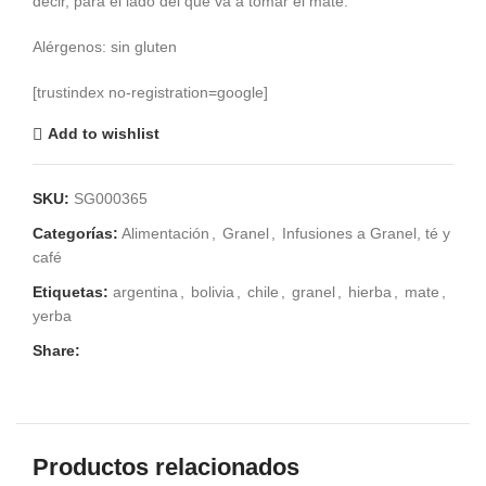
decir, para el lado del que va a tomar el mate.
Alérgenos: sin gluten
[trustindex no-registration=google]
Add to wishlist
SKU:
SG000365
Categorías:
Alimentación
,
Granel
,
Infusiones a Granel, té y
café
Etiquetas:
argentina
,
bolivia
,
chile
,
granel
,
hierba
,
mate
,
yerba
Share:
Productos relacionados