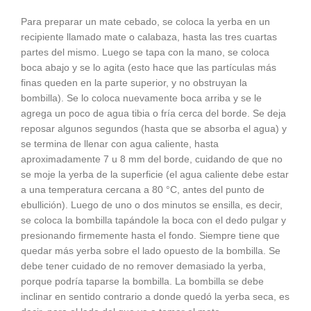
€ 4,95
Para preparar un mate cebado, se coloca la yerba en un
recipiente llamado mate o calabaza, hasta las tres cuartas
partes del mismo. Luego se tapa con la mano, se coloca
boca abajo y se lo agita (esto hace que las partículas más
finas queden en la parte superior, y no obstruyan la
bombilla). Se lo coloca nuevamente boca arriba y se le
agrega un poco de agua tibia o fría cerca del borde. Se deja
reposar algunos segundos (hasta que se absorba el agua) y
se termina de llenar con agua caliente, hasta
aproximadamente 7 u 8 mm del borde, cuidando de que no
se moje la yerba de la superficie (el agua caliente debe estar
a una temperatura cercana a 80 °C, antes del punto de
ebullición). Luego de uno o dos minutos se ensilla, es decir,
se coloca la bombilla tapándole la boca con el dedo pulgar y
presionando firmemente hasta el fondo. Siempre tiene que
quedar más yerba sobre el lado opuesto de la bombilla. Se
debe tener cuidado de no remover demasiado la yerba,
porque podría taparse la bombilla. La bombilla se debe
inclinar en sentido contrario a donde quedó la yerba seca, es