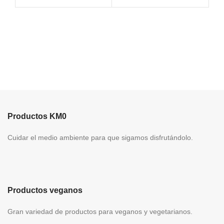
interés para
ta
deportistas, veganos, o
ar
personas mayores que
desean mantener su
nivel de masa
muscular.
ORIGEN:
c
ESPAÑA NO CONTIENE
c
ALERGENOS
Productos KM0
Cuidar el medio ambiente para que sigamos disfrutándolo.
Productos veganos
Gran variedad de productos para veganos y vegetarianos.