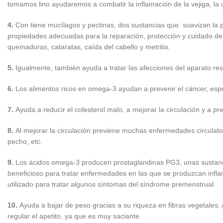
tomamos lino ayudaremos a combatir la inflamación de la vejiga, la u
4.
Con tiene mucílagos y pectinas, dos sustancias que suavizan la p
propiedades adecuadas para la reparación, protección y cuidado de l
quemaduras, cataratas, caída del cabello y metritis.
5.
Igualmente, también ayuda a tratar las afecciones del aparato respi
6.
Los alimentos ricos en omega-3 ayudan a prevenir el cáncer, esp
7.
Ayuda a reducir el colesterol malo, a mejorar la circulación y a pr
8.
Al mejorar la circulación previene muchas enfermedades circulator
pecho, etc.
9.
Los ácidos omega-3 producen prostaglandinas PG3, unas sustancias
beneficioso para tratar enfermedades en las que se produzcan infla
utilizado para tratar algunos síntomas del síndrome premenstrual.
10.
Ayuda a bajar de peso gracias a su riqueza en fibras vegetales. 
regular el apetito, ya que es muy saciante.