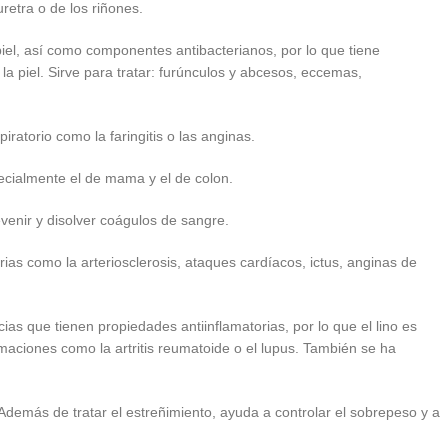
retra o de los riñones.
iel, así como componentes antibacterianos, por lo que tiene
a piel. Sirve para tratar: furúnculos y abcesos, eccemas,
ratorio como la faringitis o las anginas.
ecialmente el de mama y el de colon.
evenir y disolver coágulos de sangre.
ias como la arteriosclerosis, ataques cardíacos, ictus, anginas de
 que tienen propiedades antiinflamatorias, por lo que el lino es
maciones como la artritis reumatoide o el lupus. También se ha
Además de tratar el estreñimiento, ayuda a controlar el sobrepeso y a