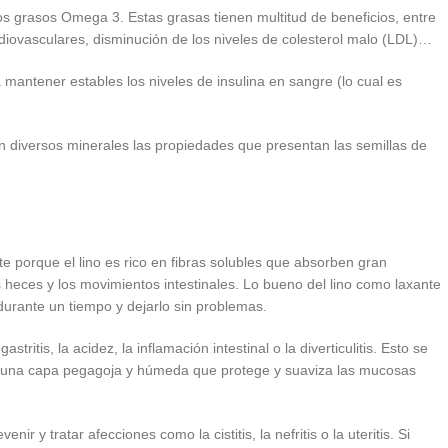
dos grasos Omega 3. Estas grasas tienen multitud de beneficios, entre
diovasculares, disminución de los niveles de colesterol malo (LDL)…
 mantener estables los niveles de insulina en sangre (lo cual es
on diversos minerales las propiedades que presentan las semillas de
e porque el lino es rico en fibras solubles que absorben gran
heces y los movimientos intestinales. Lo bueno del lino como laxante
durante un tiempo y dejarlo sin problemas.
tritis, la acidez, la inflamación intestinal o la diverticulitis. Esto se
an una capa pegagoja y húmeda que protege y suaviza las mucosas
r y tratar afecciones como la cistitis, la nefritis o la uteritis. Si