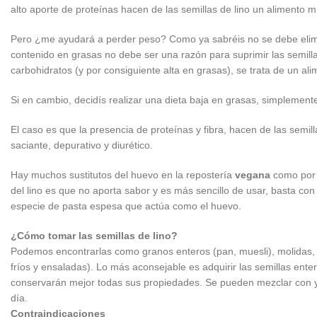
alto aporte de proteínas hacen de las semillas de lino un alimento 
Pero ¿me ayudará a perder peso? Como ya sabréis no se debe elimina
contenido en grasas no debe ser una razón para suprimir las semillas
carbohidratos (y por consiguiente alta en grasas), se trata de un al
Si en cambio, decidís realizar una dieta baja en grasas, simplement
El caso es que la presencia de proteínas y fibra, hacen de las semill
saciante, depurativo y diurético.
Hay muchos sustitutos del huevo en la repostería
vegana
como por 
del lino es que no aporta sabor y es más sencillo de usar, basta con
especie de pasta espesa que actúa como el huevo.
¿Cómo tomar las semillas de lino?
Podemos encontrarlas como granos enteros (pan, muesli), molidas, 
fríos y ensaladas). Lo más aconsejable es adquirir las semillas ent
conservarán mejor todas sus propiedades. Se pueden mezclar con 
día.
Contraindicaciones