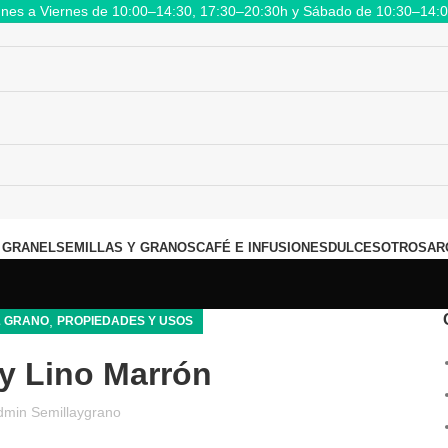
nes a Viernes de 10:00–14:30, 17:30–20:30h y Sábado de 10:30–14:
 GRANEL
SEMILLAS Y GRANOS
CAFÉ E INFUSIONES
DULCES
OTROS
AR
,
& GRANO
PROPIEDADES Y USOS
y Lino Marrón
dmin Semillaygrano