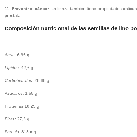
11.
Prevenir el cáncer
: La linaza también tiene propiedades antic
próstata.
Composición nutricional de las semillas de lino p
Agua:
6,96 g
Lípidos:
42,6 g
Carbohidratos:
28,88 g
Azúcares: 1,55 g
Proteínas:18,29 g
Fibra:
27,3 g
Potasio:
813 mg