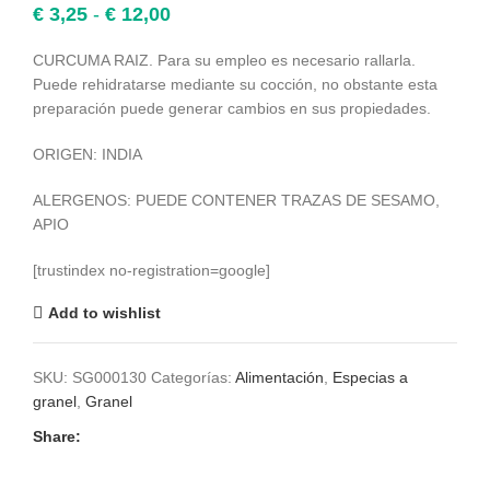
Rango
€
3,25
-
€
12,00
de
precios:
CURCUMA RAIZ. Para su empleo es necesario rallarla.
desde
Puede rehidratarse mediante su cocción, no obstante esta
€ 3,25
preparación puede generar cambios en sus propiedades.
hasta
€ 12,00
ORIGEN: INDIA
ALERGENOS: PUEDE CONTENER TRAZAS DE SESAMO,
APIO
[trustindex no-registration=google]
Add to wishlist
SKU:
SG000130
Categorías:
Alimentación
,
Especias a
granel
,
Granel
Share: