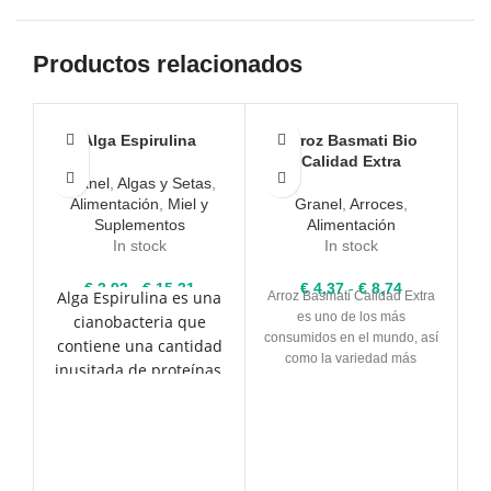
Productos relacionados
Alga Espirulina
Arroz Basmati Bio
Calidad Extra
Granel
,
Algas y Setas
,
Alimentación
,
Miel y
Granel
,
Arroces
,
Suplementos
Alimentación
In stock
In stock
Rango
Rango
€
3,93
-
€
15,31
€
4,37
-
€
8,74
Alga Espirulina es una
Arroz Basmati Calidad Extra
de
de
es uno de los más
cianobacteria que
precios:
precios:
consumidos en el mundo, así
I
contiene una cantidad
desde
desde
como la variedad más
inusitada de proteínas,
€ 3,93
€ 4,37
utilizada en la India, cuyo
hasta
hasta
que por su origen, son
nombre en Hindí significa
€ 15,31
€ 8,74
de fácil asimilación por
“Reina de las Fragancias”
el cuerpo humano. Está
debido a su característico
aroma. ORIGEN: NO UE SIN
por tanto
GLUTEN
especialmente