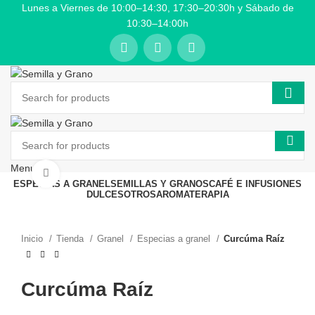
Lunes a Viernes de 10:00–14:30, 17:30–20:30h y Sábado de
10:30–14:00h
Menu
Click to enlarge
ESPECIAS A GRANEL
SEMILLAS Y GRANOS
CAFÉ E INFUSIONES
DULCES
OTROS
AROMATERAPIA
Inicio
Tienda
Granel
Especias a granel
Curcúma Raíz
Curcúma Raíz