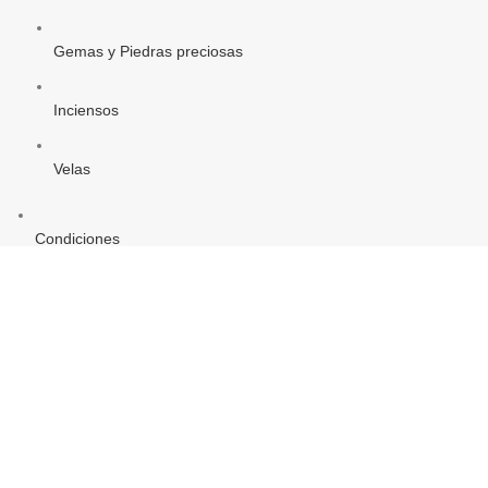
Gemas y Piedras preciosas
Inciensos
Velas
Condiciones
Aviso legal
Política de Privacidad
Política de Cookies
PROYECTO DE COMERCIO ELECTRÓNICO Y TIC