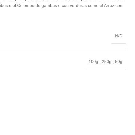
ombos o el Colombo de gambas o con verduras como el Arroz con
N/D
100g
,
250g
,
50g