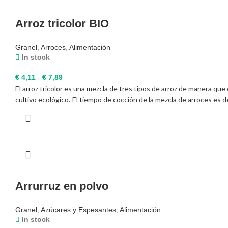
Arroz tricolor BIO
Granel
,
Arroces
,
Alimentación
In stock
Rango
€
4,11
-
€
7,89
El arroz tricolor es una mezcla de tres tipos de arroz de manera que
de
cultivo ecológico.
precios:
El tiempo de cocción de la mezcla de arroces es 
desde
€ 4,11
hasta
€ 7,89
Arrurruz en polvo
Granel
,
Azúcares y Espesantes
,
Alimentación
In stock