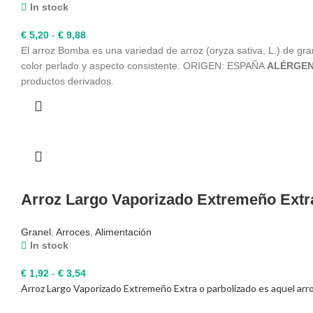
In stock
Rango
€
5,20
-
€
9,88
de
El arroz Bomba es una variedad de arroz (oryza sativa, L.) de g
precios:
color perlado y aspecto consistente. ORIGEN: ESPAÑA
ALÉRGEN
desde
productos derivados.
€ 5,20
hasta
€ 9,88
Arroz Largo Vaporizado Extremeño Extr
Granel
,
Arroces
,
Alimentación
In stock
Rango
€
1,92
-
€
3,54
Arroz Largo Vaporizado Extremeño Extra o parbolizado es aquel arr
de
precios: