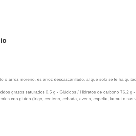
io
o o arroz moreno, es arroz descascarillado, al que sólo se le ha quita
cidos grasos saturados 0.5 g - Glúcidos / Hidratos de carbono 76.2 g - 
ales con gluten (trigo, centeno, cebada, avena, espelta, kamut o sus 