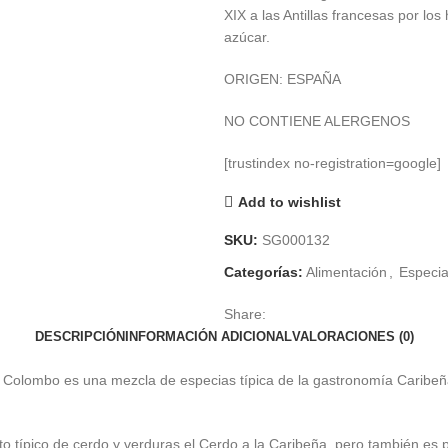
XIX a las Antillas francesas por lo
€ 3,25
azúcar.
hasta
€ 13,20
ORIGEN: ESPAÑA
NO CONTIENE ALERGENOS
[trustindex no-registration=google]
Add to wishlist
SKU:
SG000132
Categorías:
Alimentación
,
Especia
Share:
DESCRIPCIÓN
INFORMACIÓN ADICIONAL
VALORACIONES (0)
 Colombo es una mezcla de especias típica de la gastronomía Caribeña
lato típico de cerdo y verduras el Cerdo a la Caribeña, pero también e