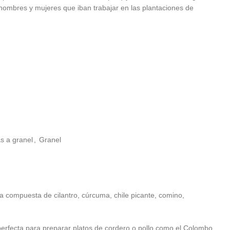
s hombres y mujeres que iban trabajar en las plantaciones de
s a granel
,
Granel
 compuesta de cilantro, cúrcuma, chile picante, comino,
s perfecta para preparar platos de cordero o pollo como el Colombo