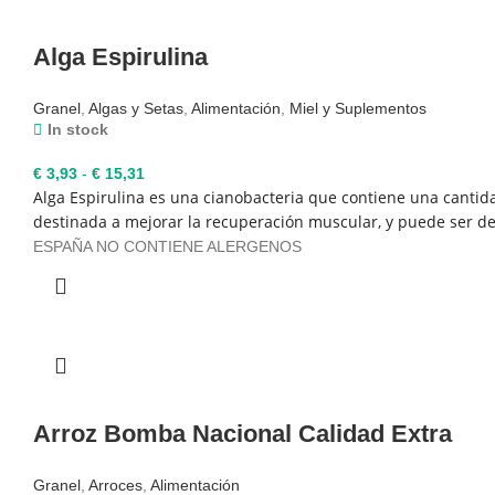
Alga Espirulina
Granel
,
Algas y Setas
,
Alimentación
,
Miel y Suplementos
In stock
Rango
€
3,93
-
€
15,31
Alga Espirulina es una cianobacteria que contiene una cantida
de
destinada a mejorar la recuperación muscular, y puede ser d
precios:
desde
ESPAÑA NO CONTIENE ALERGENOS
€ 3,93
hasta
€ 15,31
Arroz Bomba Nacional Calidad Extra
Granel
,
Arroces
,
Alimentación