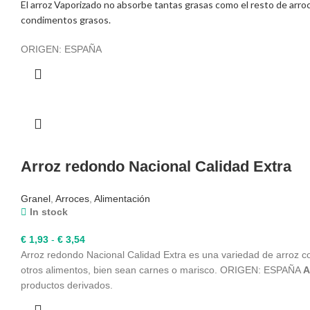
El arroz Vaporizado no absorbe tantas grasas como el resto de arro
desde
condimentos grasos.
€ 1,92
hasta
ORIGEN: ESPAÑA
€ 3,54
Arroz redondo Nacional Calidad Extra
Granel
,
Arroces
,
Alimentación
In stock
Rango
€
1,93
-
€
3,54
de
Arroz redondo Nacional Calidad Extra es una variedad de arroz c
precios:
otros alimentos, bien sean carnes o marisco. ORIGEN: ESPAÑA
A
desde
productos derivados.
€ 1,93