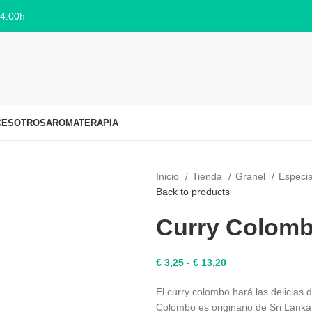
14:00h
CES
OTROS
AROMATERAPIA
Inicio
Tienda
Granel
Especi
Back to products
Curry Colom
Rango
€
3,25
-
€
13,20
de
El curry colombo hará las delicias d
precios:
Colombo es originario de Sri Lanka 
desde