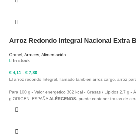
hasta
€ 3,54
Arroz Redondo Integral Nacional Extra B
Granel
,
Arroces
,
Alimentación
In stock
Rango
€
4,11
-
€
7,80
de
El arroz redondo Integral, llamado también arroz cargo, arroz pard
precios:
Para 100 g - Valor energético 362 kcal - Grasas / Lípidos 2.7 g - Á
desde
g ORIGEN: ESPAÑA
ALÉRGENOS:
puede contener trazas de cere
€ 4,11
hasta
€ 7,80