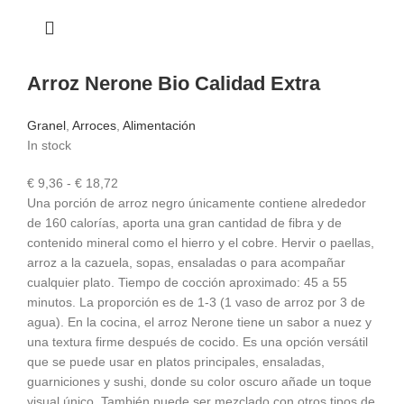
Arroz Nerone Bio Calidad Extra
Granel
,
Arroces
,
Alimentación
In stock
Rango
€
9,36
-
€
18,72
de
Una porción de arroz negro únicamente contiene alrededor
precios:
de 160 calorías, aporta una gran cantidad de fibra y de
desde
contenido mineral como el hierro y el cobre. Hervir o paellas,
€ 9,36
arroz a la cazuela, sopas, ensaladas o para acompañar
hasta
cualquier plato. Tiempo de cocción aproximado: 45 a 55
€ 18,72
minutos. La proporción es de 1-3 (1 vaso de arroz por 3 de
agua). En la cocina, el arroz Nerone tiene un sabor a nuez y
una textura firme después de cocido. Es una opción versátil
que se puede usar en platos principales, ensaladas,
guarniciones y sushi, donde su color oscuro añade un toque
visual único. También puede ser mezclado con otros tipos de