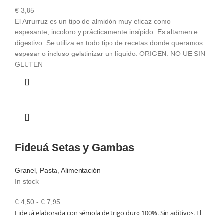
€
3,85
El Arrurruz es un tipo de almidón muy eficaz como
espesante, incoloro y prácticamente insípido. Es altamente
digestivo. Se utiliza en todo tipo de recetas donde queramos
espesar o incluso gelatinizar un líquido. ORIGEN: NO UE SIN
GLUTEN
Fideuá Setas y Gambas
Granel
,
Pasta
,
Alimentación
In stock
Rango
€
4,50
-
€
7,95
Fideuá elaborada con sémola de trigo duro 100%. Sin aditivos. El
de