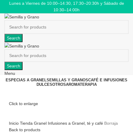
Lunes a Viernes de 10:00–14:30, 17:30–20:30h y Sábado de
10:30–14:00h
Search
Search
Menu
ESPECIAS A GRANEL
SEMILLAS Y GRANOS
CAFÉ E INFUSIONES
DULCES
OTROS
AROMATERAPIA
Click to enlarge
Inicio
Tienda
Granel
Infusiones a Granel, té y café
Borraja
Back to products