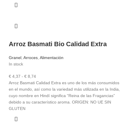
Arroz Basmati Bio Calidad Extra
Granel
,
Arroces
,
Alimentación
In stock
Rango
€
4,37
-
€
8,74
de
Arroz Basmati Calidad Extra es uno de los más consumidos
precios:
en el mundo, así como la variedad más utilizada en la India,
desde
cuyo nombre en Hindí significa “Reina de las Fragancias”
€ 4,37
debido a su característico aroma. ORIGEN: NO UE SIN
hasta
GLUTEN
€ 8,74