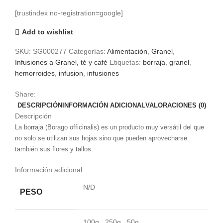
[trustindex no-registration=google]
Add to wishlist
SKU:
SG000277
Categorías:
Alimentación
,
Granel
,
Infusiones a Granel, té y café
Etiquetas:
borraja
,
granel
,
hemorroides
,
infusion
,
infusiones
Share:
DESCRIPCIÓN
INFORMACIÓN ADICIONAL
VALORACIONES (0)
Descripción
La borraja (
Borago officinalis)
es un producto muy versátil del que
no solo se utilizan sus hojas sino que pueden aprovecharse
también sus flores y tallos.
Información adicional
N/D
PESO
100g
,
250g
,
50g