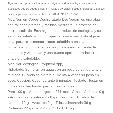
de
Alga Nori en copos deshidratada , un alga de textura cartilaginosa y sabor a
precios:
crustáceos que se puede utilizar en multitud de platos, desde ensaladas, a arroces,
desde
ORIGEN: ESPAÑA
pasta, sopas, cremas, croquetas...
€ 9,68
Alga Nori en Copos Deshidratada Eco Vegan es una alga
hasta
natural deshidratada y molidas mediante un proceso de
€ 31,46
micro estallado. Esta alga es de producción ecológica y su
sabor es salado y con un ligero aroma a mar. Esta alga es
ideal para condimentar platos, añadirla a ensaladas o
comerla en crudo. Además, es una excelente fuente de
minerales y vitaminas, y una buena opción para incluir en
una dieta saludable.
Alga Nori ecológica (Porphyra spp)
Hidratado: Sumergir en agua con un poco de sal durante 5
minutos. Cuando se hidrata aumenta 4 veces su peso en
seco. Cocción: Cocer durante 5 minutos. Tostado: Tostar en
horno o sartén hasta que cambie de color.
Para 100 g - Valor energético 211 kcal - Grasas / Lípidos 0 g
- Ácidos grasos saturados 0 g - Glúcidos / Hidratos de
carbono 10 g - Azúcares 0 g - Fibra alimentaria 39 g -
Proteínas 22 g - Sal 4.4 g - Yodo 8784 μg