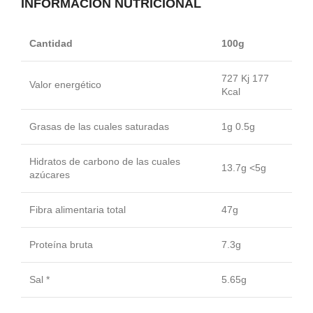
INFORMACIÓN NUTRICIONAL
Cantidad
100g
727 Kj 177
Valor energético
Kcal
Grasas de las cuales saturadas
1g 0.5g
Hidratos de carbono de las cuales
13.7g <5g
azúcares
Fibra alimentaria total
47g
Proteína bruta
7.3g
Sal *
5.65g