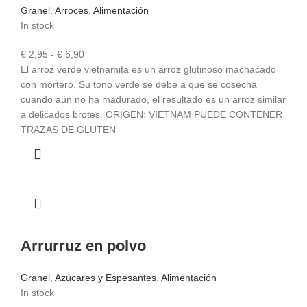
Granel
,
Arroces
,
Alimentación
In stock
Rango
€
2,95
-
€
6,90
de
El arroz verde vietnamita es un arroz glutinoso machacado
precios:
con mortero. Su tono verde se debe a que se cosecha
desde
cuando aún no ha madurado, el resultado es un arroz similar
€ 2,95
a delicados brotes. ORIGEN: VIETNAM PUEDE CONTENER
hasta
TRAZAS DE GLUTEN
€ 6,90
Arrurruz en polvo
Granel
,
Azúcares y Espesantes
,
Alimentación
In stock