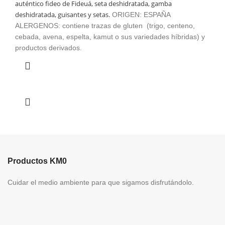
auténtico fideo de Fideuá, seta deshidratada, gamba
precios:
deshidratada, guisantes y setas.
desde
ORIGEN: ESPAÑA
€ 4,50
ALERGENOS: contiene trazas de gluten (trigo, centeno,
hasta
cebada, avena, espelta, kamut o sus variedades híbridas) y
€ 7,95
productos derivados.
Productos KM0
Cuidar el medio ambiente para que sigamos disfrutándolo.