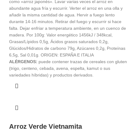
desde
como «arroz japonés». Lavar varias veces el arroz en
€ 3,90
abundante agua fría y escurrir. Verter el arroz en una olla y
hasta
añadir la misma cantidad de agua. Hervir a fuego lento
€ 7,59
durante 14-16 minutos. Retirar del fuego y escurrir si hace
falta. Dejar enfriar a temperatura ambiente, en un cuenco de
madera. Por 100g: Valor energético 1456kJ / 348kcal,
Grasas/Lípidos 0,5g, Ácidos grasos saturados 0,2g,
Glúcidos/Hidratos de carbono 79g, Azúcares 0,2g, Proteínas
6,5g, Sal 0,01g. ORIGEN: ESPAÑA E ITALIA
ALÉRGENOS:
puede contener trazas de cereales con gluten
(trigo, centeno, cebada, avena, espelta, kamut o sus
variedades híbridas) y productos derivados.
Arroz Verde Vietnamita