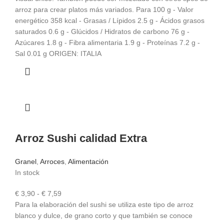
arroz para crear platos más variados. Para 100 g - Valor
energético 358 kcal - Grasas / Lípidos 2.5 g - Ácidos grasos
saturados 0.6 g - Glúcidos / Hidratos de carbono 76 g -
Azúcares 1.8 g - Fibra alimentaria 1.9 g - Proteínas 7.2 g -
Sal 0.01 g ORIGEN: ITALIA
Arroz Sushi calidad Extra
Granel
,
Arroces
,
Alimentación
In stock
Rango
€
3,90
-
€
7,59
de
Para la elaboración del sushi se utiliza este tipo de arroz
precios:
blanco y dulce, de grano corto y que también se conoce