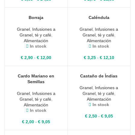
de
de
precios:
precios:
desde
desde
Borraja
Caléndula
€ 6,05
€ 2,75
hasta
hasta
Granel
,
Infusiones a
Granel
,
Infusiones a
€ 24,30
€ 11,00
Granel, té y café
,
Granel, té y café
,
Alimentación
Alimentación
In stock
In stock
Rango
Rango
€
2,90
-
€
12,00
€
3,25
-
€
12,10
de
de
precios:
precios:
desde
desde
Cardo Mariano en
Castaño de Índias
€ 2,90
€ 3,25
Semillas
hasta
hasta
Granel
,
Infusiones a
€ 12,00
€ 12,10
Granel
,
Infusiones a
Granel, té y café
,
Granel, té y café
,
Alimentación
In stock
Alimentación
In stock
Rango
€
2,50
-
€
9,05
Rango
de
€
2,00
-
€
9,05
de
precios:
precios:
desde