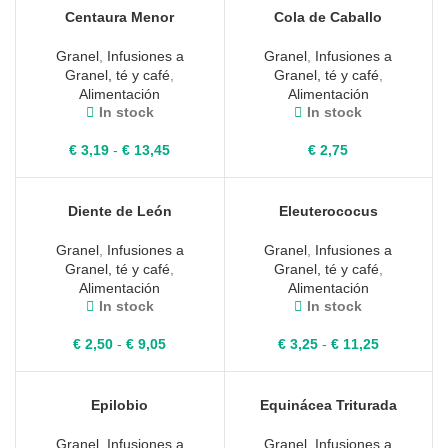
desde
€ 2,50
Centaura Menor
Cola de Caballo
€ 2,00
hasta
hasta
€ 9,05
Granel
,
Infusiones a
Granel
,
Infusiones a
€ 9,05
Granel, té y café
,
Granel, té y café
,
Alimentación
Alimentación
In stock
In stock
Rango
€
3,19
-
€
13,45
€
2,75
de
precios:
desde
Diente de León
Eleuterococus
€ 3,19
hasta
Granel
,
Infusiones a
Granel
,
Infusiones a
€ 13,45
Granel, té y café
,
Granel, té y café
,
Alimentación
Alimentación
In stock
In stock
Rango
Rango
€
2,50
-
€
9,05
€
3,25
-
€
11,25
de
de
precios:
precios:
desde
desde
Epilobio
Equinácea Triturada
€ 2,50
€ 3,25
hasta
hasta
Granel
,
Infusiones a
Granel
,
Infusiones a