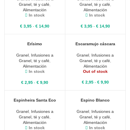
€ 9,05
€ 11,25
Granel, té y café
,
Granel, té y café
,
Alimentación
Alimentación
In stock
In stock
Rango
Rango
€
3,95
-
€
14,90
€
3,95
-
€
14,90
de
de
precios:
precios:
desde
desde
Erísimo
Escaramujo cáscara
€ 3,95
€ 3,95
hasta
hasta
Granel
,
Infusiones a
Granel
,
Infusiones a
€ 14,90
€ 14,90
Granel, té y café
,
Granel, té y café
,
Alimentación
Alimentación
In stock
Out of stock
Rango
Rango
€
2,95
-
€
9,90
€
2,95
-
€
9,90
de
de
precios:
precios:
desde
desde
Espinheira Santa Eco
Espino Blanco
€ 2,95
€ 2,95
hasta
hasta
Granel
,
Infusiones a
Granel
,
Infusiones a
€ 9,90
€ 9,90
Granel, té y café
,
Granel, té y café
,
Alimentación
Alimentación
In stock
In stock