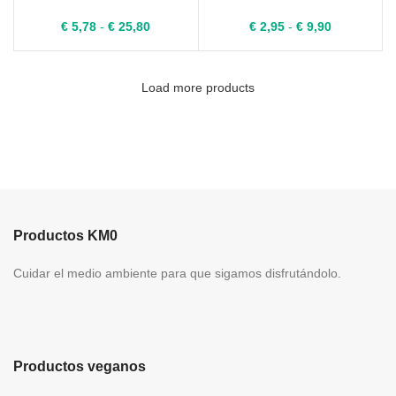
Rango
Rango
€
5,78
-
€
25,80
€
2,95
-
€
9,90
de
de
precios:
precios:
desde
desde
Load more products
€ 5,78
€ 2,95
hasta
hasta
€ 25,80
€ 9,90
Productos KM0
Cuidar el medio ambiente para que sigamos disfrutándolo.
Productos veganos