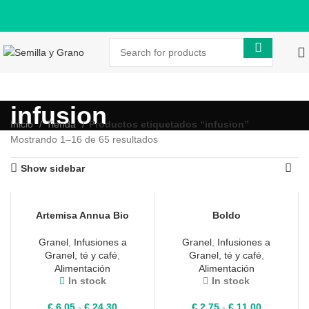
infusion
Inicio
Tienda
Productos etiquetados “infusion”
Mostrando 1–16 de 65 resultados
Show sidebar
Artemisa Annua Bio
Boldo
Granel
,
Infusiones a
Granel
,
Infusiones a
Granel, té y café
,
Granel, té y café
,
Alimentación
Alimentación
In stock
In stock
Rango
Rango
€
6,05
-
€
24,30
€
2,75
-
€
11,00