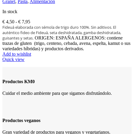
Granel
,
Pasta
,
Alimentación
In stock
Rango
€
4,50
-
€
7,95
de
Fideuá elaborada con sémola de trigo duro 100%. Sin aditivos. El
precios:
auténtico fideo de Fideuá, seta deshidratada, gamba deshidratada,
desde
guisantes y setas.
ORIGEN: ESPAÑA ALERGENOS: contiene
€ 4,50
trazas de gluten (trigo, centeno, cebada, avena, espelta, kamut o sus
hasta
variedades híbridas) y productos derivados.
€ 7,95
Add to wishlist
Quick view
Productos KM0
Cuidar el medio ambiente para que sigamos disfrutándolo.
Productos veganos
Gran variedad de productos para veganos y vegetarianos.