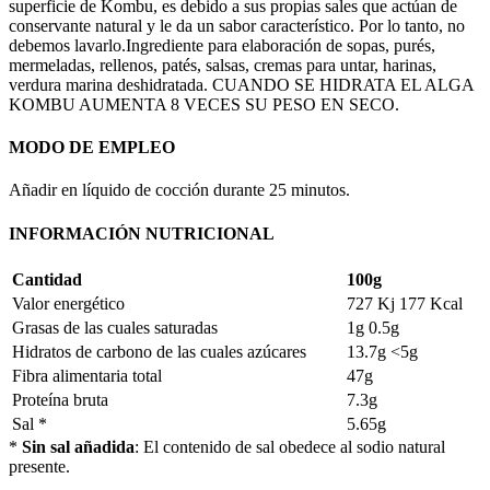
superficie de Kombu, es debido a sus propias sales que actúan de
conservante natural y le da un sabor característico. Por lo tanto, no
debemos lavarlo.Ingrediente para elaboración de sopas, purés,
mermeladas, rellenos, patés, salsas, cremas para untar, harinas,
verdura marina deshidratada. CUANDO SE HIDRATA EL ALGA
KOMBU AUMENTA 8 VECES SU PESO EN SECO.
MODO DE EMPLEO
Añadir en líquido de cocción durante 25 minutos.
INFORMACIÓN NUTRICIONAL
Cantidad
100g
Valor energético
727 Kj 177 Kcal
Grasas de las cuales saturadas
1g 0.5g
Hidratos de carbono de las cuales azúcares
13.7g <5g
Fibra alimentaria total
47g
Proteína bruta
7.3g
Sal *
5.65g
*
Sin sal añadida
: El contenido de sal obedece al sodio natural
presente.