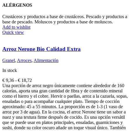
ALÉRGENOS
Crustáceos y productos a base de crustáceos. Pescado y productos a
base de pescado. Moluscos y productos a base de moluscos.
Add to wishlist
Quick view
Arroz Nerone Bio Calidad Extra
Granel
,
Arroces
,
Alimentación
In stock
Rango
€
9,36
-
€
18,72
de
Una porción de arroz negro únicamente contiene alrededor de 160
precios:
calorías, aporta una gran cantidad de fibra y de contenido mineral
desde
como el hierro y el cobre. Hervir o paellas, arroz a la cazuela, sopas,
€ 9,36
ensaladas o para acompañar cualquier plato. Tiempo de cocción
hasta
aproximado: 45 a 55 minutos. La proporción es de 1-3 (1 vaso de
€ 18,72
arroz por 3 de agua). En la cocina, el arroz Nerone tiene un sabor a
nuez y una textura firme después de cocido. Es una opción versátil
que se puede usar en platos principales, ensaladas, guarniciones y
sushi, donde su color oscuro añade un toque visual único. También