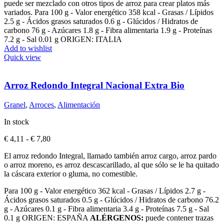
puede ser mezclado con otros tipos de arroz para crear platos más
variados. Para 100 g - Valor energético 358 kcal - Grasas / Lípidos
2.5 g - Ácidos grasos saturados 0.6 g - Glúcidos / Hidratos de
carbono 76 g - Azúcares 1.8 g - Fibra alimentaria 1.9 g - Proteínas
7.2 g - Sal 0.01 g ORIGEN: ITALIA
Add to wishlist
Quick view
Arroz Redondo Integral Nacional Extra Bio
Granel
,
Arroces
,
Alimentación
In stock
Rango
€
4,11
-
€
7,80
de
El arroz redondo Integral, llamado también arroz cargo, arroz pardo
precios:
o arroz moreno, es arroz descascarillado, al que sólo se le ha quitado
desde
la cáscara exterior o gluma, no comestible.
€ 4,11
hasta
Para 100 g - Valor energético 362 kcal - Grasas / Lípidos 2.7 g -
€ 7,80
Ácidos grasos saturados 0.5 g - Glúcidos / Hidratos de carbono 76.2
g - Azúcares 0.1 g - Fibra alimentaria 3.4 g - Proteínas 7.5 g - Sal
0.1 g ORIGEN: ESPAÑA
ALÉRGENOS:
puede contener trazas