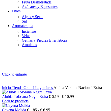
Fruta Deshidratada
Azúcares y Espesantes
Otros
Algas y Setas
Sal
Aromaterapia
Inciensos
Velas
Gemas y Piedras Energéticas
Amuletos
Click to enlarge
Inicio
Tienda
Granel
Legumbres
Alubia Verdina Nacional Extra
Rango
Alubia Tolosana Negra Extra
€
6,19
-
€
10,99
de
Back to products
precios:
Rango
desde
Cayena Molida
€
1,85
-
€
6,95