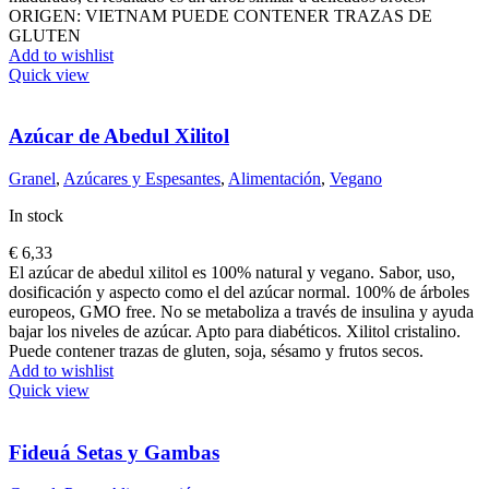
€ 2,95
ORIGEN: VIETNAM PUEDE CONTENER TRAZAS DE
hasta
GLUTEN
€ 6,90
Add to wishlist
Quick view
Azúcar de Abedul Xilitol
Granel
,
Azúcares y Espesantes
,
Alimentación
,
Vegano
In stock
€
6,33
El azúcar de abedul xilitol es 100% natural y vegano. Sabor, uso,
dosificación y aspecto como el del azúcar normal. 100% de árboles
europeos, GMO free. No se metaboliza a través de insulina y ayuda
bajar los niveles de azúcar. Apto para diabéticos. Xilitol cristalino.
Puede contener trazas de gluten, soja, sésamo y frutos secos.
Add to wishlist
Quick view
Fideuá Setas y Gambas