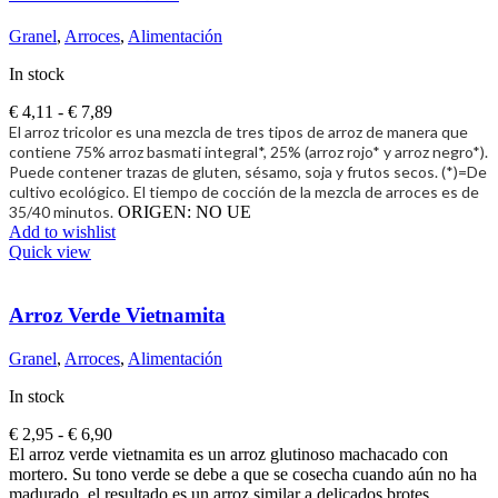
Granel
,
Arroces
,
Alimentación
In stock
Rango
€
4,11
-
€
7,89
de
El arroz tricolor es una mezcla de tres tipos de arroz de manera que
precios:
contiene 75% arroz basmati integral*, 25% (arroz rojo* y arroz negro*).
desde
Puede contener trazas de gluten, sésamo, soja y frutos secos. (*)=De
€ 4,11
cultivo ecológico.
El tiempo de cocción de la mezcla de arroces es de
hasta
35/40 minutos.
ORIGEN: NO UE
€ 7,89
Add to wishlist
Quick view
Arroz Verde Vietnamita
Granel
,
Arroces
,
Alimentación
In stock
Rango
€
2,95
-
€
6,90
de
El arroz verde vietnamita es un arroz glutinoso machacado con
precios:
mortero. Su tono verde se debe a que se cosecha cuando aún no ha
desde
madurado, el resultado es un arroz similar a delicados brotes.