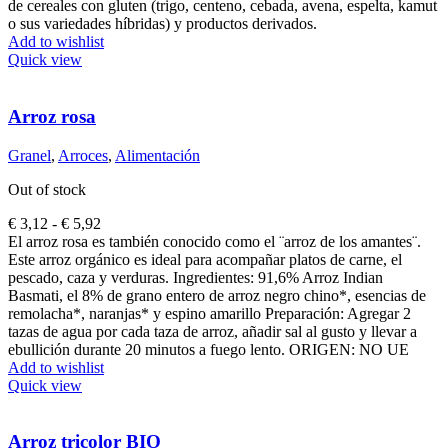
de cereales con gluten (trigo, centeno, cebada, avena, espelta, kamut
o sus variedades híbridas) y productos derivados.
Add to wishlist
Quick view
Arroz rosa
Granel
,
Arroces
,
Alimentación
Out of stock
Rango
€
3,12
-
€
5,92
de
El arroz rosa es también conocido como el ¨arroz de los amantes¨.
precios:
Este arroz orgánico es ideal para acompañar platos de carne, el
desde
pescado, caza y verduras. Ingredientes: 91,6% Arroz Indian
€ 3,12
Basmati, el 8% de grano entero de arroz negro chino*, esencias de
hasta
remolacha*, naranjas* y espino amarillo Preparación: Agregar 2
€ 5,92
tazas de agua por cada taza de arroz, añadir sal al gusto y llevar a
ebullición durante 20 minutos a fuego lento. ORIGEN: NO UE
Add to wishlist
Quick view
Arroz tricolor BIO