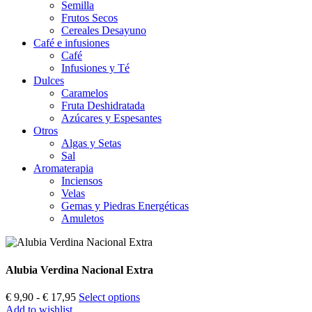
Semilla
Frutos Secos
Cereales Desayuno
Café e infusiones
Café
Infusiones y Té
Dulces
Caramelos
Fruta Deshidratada
Azúcares y Espesantes
Otros
Algas y Setas
Sal
Aromaterapia
Inciensos
Velas
Gemas y Piedras Energéticas
Amuletos
Alubia Verdina Nacional Extra
Rango
€
9,90
-
€
17,95
Select options
de
Add to wishlist