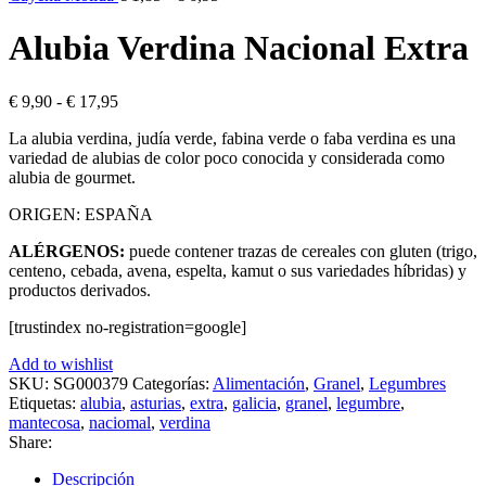
de
€ 6,19
precios:
hasta
Alubia Verdina Nacional Extra
desde
€ 10,99
€ 1,85
hasta
Rango
€
9,90
-
€
17,95
€ 6,95
de
La alubia verdina, judía verde, fabina verde o faba verdina es una
precios:
variedad de alubias de color poco conocida y considerada como
desde
alubia de gourmet.
€ 9,90
hasta
ORIGEN: ESPAÑA
€ 17,95
ALÉRGENOS:
puede contener trazas de cereales con gluten (trigo,
centeno, cebada, avena, espelta, kamut o sus variedades híbridas) y
productos derivados.
[trustindex no-registration=google]
Add to wishlist
SKU:
SG000379
Categorías:
Alimentación
,
Granel
,
Legumbres
Etiquetas:
alubia
,
asturias
,
extra
,
galicia
,
granel
,
legumbre
,
mantecosa
,
naciomal
,
verdina
Share:
Descripción