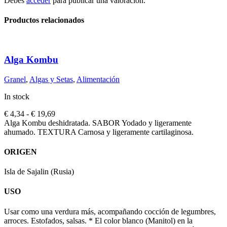
Debes
acceder
para publicar una valoración.
Productos relacionados
Alga Kombu
Granel
,
Algas y Setas
,
Alimentación
In stock
Rango
€
4,34
-
€
19,69
de
Alga Kombu deshidratada. SABOR Yodado y ligeramente
precios:
ahumado. TEXTURA Carnosa y ligeramente cartilaginosa.
desde
€ 4,34
ORIGEN
hasta
€ 19,69
Isla de Sajalin (Rusia)
USO
Usar como una verdura más, acompañando cocción de legumbres,
arroces. Estofados, salsas. * El color blanco (Manitol) en la