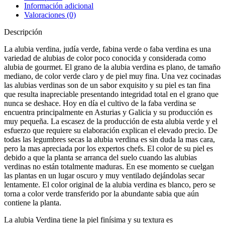
Información adicional
Valoraciones (0)
Descripción
La alubia verdina, judía verde, fabina verde o faba verdina es una
variedad de alubias de color poco conocida y considerada como
alubia de gourmet. El grano de la alubia verdina es plano, de tamaño
mediano, de color verde claro y de piel muy fina. Una vez cocinadas
las alubias verdinas son de un sabor exquisito y su piel es tan fina
que resulta inapreciable presentando integridad total en el grano que
nunca se deshace. Hoy en día el cultivo de la faba verdina se
encuentra principalmente en Asturias y Galicia y su producción es
muy pequeña. La escasez de la producción de esta alubia verde y el
esfuerzo que requiere su elaboración explican el elevado precio. De
todas las legumbres secas la alubia verdina es sin duda la mas cara,
pero la mas apreciada por los expertos chefs. El color de su piel es
debido a que la planta se arranca del suelo cuando las alubias
verdinas no están totalmente maduras. En ese momento se cuelgan
las plantas en un lugar oscuro y muy ventilado dejándolas secar
lentamente. El color original de la alubia verdina es blanco, pero se
torna a color verde transferido por la abundante sabia que aún
contiene la planta.
La alubia Verdina tiene la piel finísima y su textura es