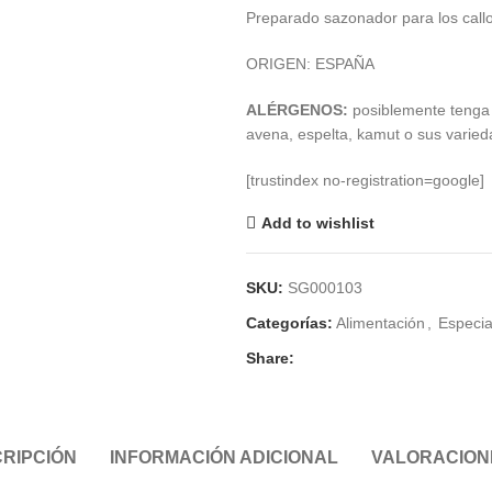
desde
Preparado sazonador para los callos,
€ 1,95
hasta
ORIGEN: ESPAÑA
€ 7,95
ALÉRGENOS:
posiblemente tenga 
avena, espelta, kamut o sus varied
[trustindex no-registration=google]
Add to wishlist
SKU:
SG000103
Categorías:
Alimentación
,
Especia
Share:
RIPCIÓN
INFORMACIÓN ADICIONAL
VALORACIONE