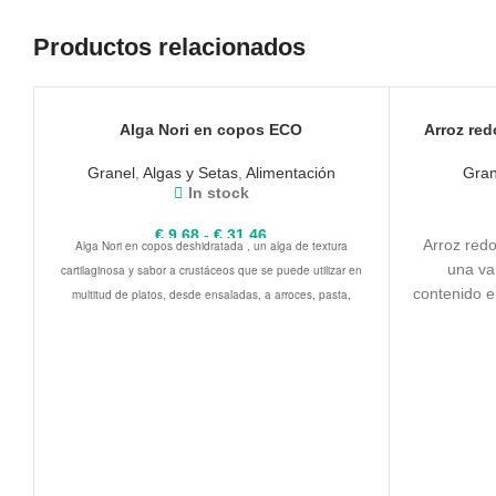
Productos relacionados
Alga Nori en copos ECO
Arroz red
Granel
,
Algas y Setas
,
Alimentación
Gran
In stock
Rango
€
9,68
-
€
31,46
Arroz red
Alga Nori en copos deshidratada , un alga de textura
de
una va
cartilaginosa y sabor a crustáceos que se puede utilizar en
precios:
contenido e
multitud de platos, desde ensaladas, a arroces, pasta,
desde
ORIGEN: ESPAÑA
€ 9,68
el arroz 
sopas, cremas, croquetas...
hasta
Alga Nori en Copos Deshidratada Eco
capacidad 
€ 31,46
Vegan es una alga natural deshidratada y
alimentos
molidas mediante un proceso de micro
ORIGEN:
estallado. Esta alga es de producción
contener 
ecológica y su sabor es salado y con un
(trigo, c
ligero aroma a mar. Esta alga es ideal para
kamut o
condimentar platos, añadirla a ensaladas o