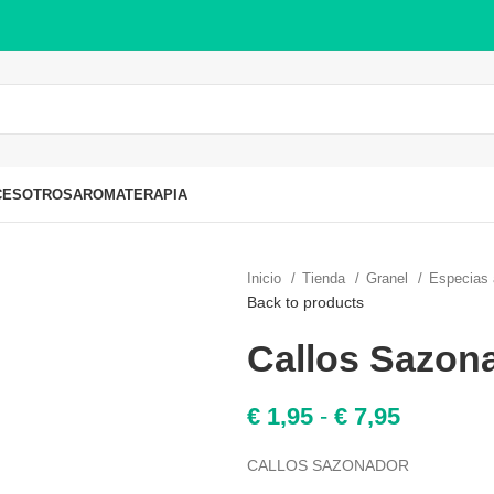
CES
OTROS
AROMATERAPIA
Inicio
Tienda
Granel
Especias 
Back to products
Callos Sazon
Rango
€
1,95
-
€
7,95
de
CALLOS SAZONADOR
precios: