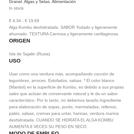
Granel
,
Algas y Setas
,
Alimentación
In stock
Rango
€
4,34
-
€
19,69
de
Alga Kombu deshidratada. SABOR Yodado y ligeramente
precios:
ahumado. TEXTURA Carnosa y ligeramente cartilaginosa.
ORIGEN
desde
€ 4,34
hasta
Isla de Sajalin (Rusia)
€ 19,69
USO
Usar como una verdura más, acompañando cocción de
legumbres, arroces. Estofados, salsas. * El color blanco
(Manitol) en la superficie de Kombu, es debido a sus propias
sales que actúan de conservante natural y le da un sabor
característico. Por lo tanto, no debemos lavarlo.Ingrediente
para elaboración de sopas, purés, mermeladas, rellenos,
patés, salsas, cremas para untar, harinas, verdura marina
deshidratada. CUANDO SE HIDRATA EL ALGA KOMBU
AUMENTA 8 VECES SU PESO EN SECO.
MODO DE EMPLEO