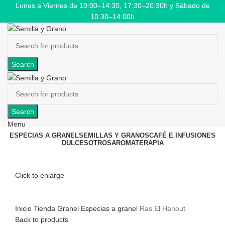
Lunes a Viernes de 10:00–14:30, 17:30–20:30h y Sábado de
10:30–14:00h
Search
Search
Menu
ESPECIAS A GRANEL
SEMILLAS Y GRANOS
CAFÉ E INFUSIONES
DULCES
OTROS
AROMATERAPIA
Click to enlarge
Inicio
Tienda
Granel
Especias a granel
Ras El Hanout
Back to products