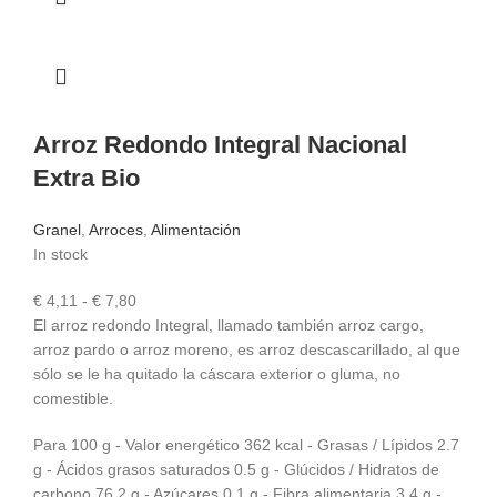
€ 39,49
Arroz Redondo Integral Nacional
Extra Bio
Granel
,
Arroces
,
Alimentación
In stock
Rango
€
4,11
-
€
7,80
de
El arroz redondo Integral, llamado también arroz cargo,
precios:
arroz pardo o arroz moreno, es arroz descascarillado, al que
desde
sólo se le ha quitado la cáscara exterior o gluma, no
€ 4,11
comestible.
hasta
Para 100 g - Valor energético 362 kcal - Grasas / Lípidos 2.7
€ 7,80
g - Ácidos grasos saturados 0.5 g - Glúcidos / Hidratos de
carbono 76.2 g - Azúcares 0.1 g - Fibra alimentaria 3.4 g -