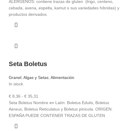
€ 4,50
ALERGENOS: contiene trazas de gluten (trigo, centeno,
hasta
cebada, avena, espelta, kamut o sus variedades híbridas) y
€ 7,95
productos derivados.
Seta Boletus
Granel
,
Algas y Setas
,
Alimentación
In stock
Rango
€
8,36
-
€
35,31
de
Seta Boletus Nombre en Latín: Boletus Edulis, Boletus
precios:
Aereus, Boletus Reticulatus y Boletus pinicola. ORIGEN:
desde
ESPAÑA PUEDE CONTENER TRAZAS DE GLUTEN
€ 8,36
hasta