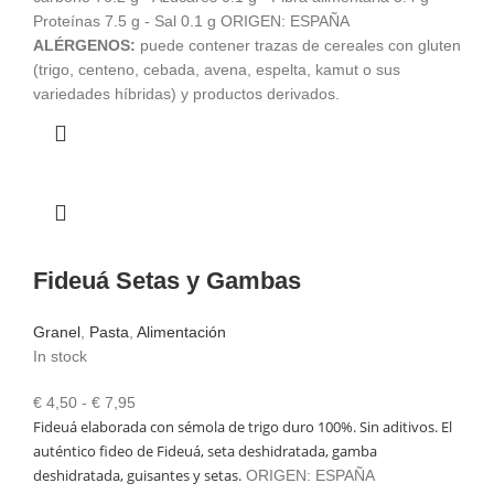
Proteínas 7.5 g - Sal 0.1 g ORIGEN: ESPAÑA
ALÉRGENOS:
puede contener trazas de cereales con gluten
(trigo, centeno, cebada, avena, espelta, kamut o sus
variedades híbridas) y productos derivados.
Fideuá Setas y Gambas
Granel
,
Pasta
,
Alimentación
In stock
Rango
€
4,50
-
€
7,95
Fideuá elaborada con sémola de trigo duro 100%. Sin aditivos. El
de
auténtico fideo de Fideuá, seta deshidratada, gamba
precios:
deshidratada, guisantes y setas.
desde
ORIGEN: ESPAÑA