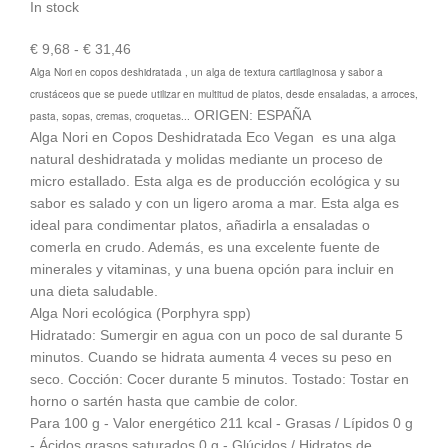
In stock
Rango
€
9,68
-
€
31,46
de
Alga Nori en copos deshidratada , un alga de textura cartilaginosa y sabor a
precios:
crustáceos que se puede utilizar en multitud de platos, desde ensaladas, a arroces,
desde
ORIGEN: ESPAÑA
pasta, sopas, cremas, croquetas...
€ 9,68
Alga Nori en Copos Deshidratada Eco Vegan es una alga
hasta
natural deshidratada y molidas mediante un proceso de
€ 31,46
micro estallado. Esta alga es de producción ecológica y su
sabor es salado y con un ligero aroma a mar. Esta alga es
ideal para condimentar platos, añadirla a ensaladas o
comerla en crudo. Además, es una excelente fuente de
minerales y vitaminas, y una buena opción para incluir en
una dieta saludable.
Alga Nori ecológica (Porphyra spp)
Hidratado: Sumergir en agua con un poco de sal durante 5
minutos. Cuando se hidrata aumenta 4 veces su peso en
seco. Cocción: Cocer durante 5 minutos. Tostado: Tostar en
horno o sartén hasta que cambie de color.
Para 100 g - Valor energético 211 kcal - Grasas / Lípidos 0 g
- Ácidos grasos saturados 0 g - Glúcidos / Hidratos de