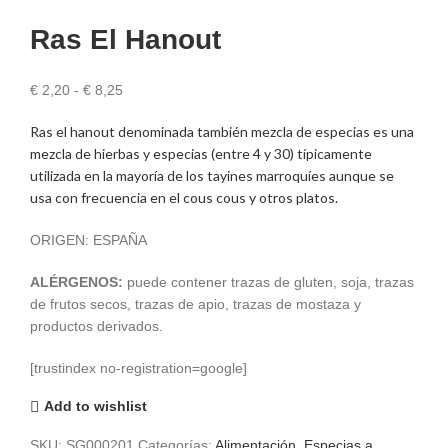
Ras El Hanout
Rango
€
2,20
-
€
8,25
de
Ras el hanout denominada también mezcla de especias es una
precios:
mezcla de hierbas y especias (entre 4 y 30) típicamente
desde
utilizada en la mayoría de los tayines marroquíes aunque se
€ 2,20
usa con frecuencia en el cous cous y otros platos.
hasta
€ 8,25
ORIGEN: ESPAÑA
ALÉRGENOS:
puede contener trazas de gluten, soja, trazas
de frutos secos, trazas de apio, trazas de mostaza y
productos derivados.
[trustindex no-registration=google]
Add to wishlist
SKU:
SG000201
Categorías:
Alimentación
,
Especias a