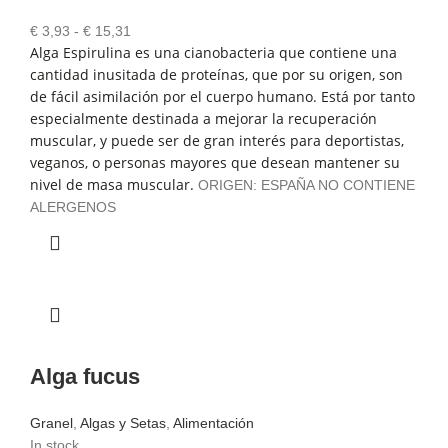
Rango
€
3,93
-
€
15,31
Alga Espirulina es una cianobacteria que contiene una
de
cantidad inusitada de proteínas, que por su origen, son
precios:
de fácil asimilación por el cuerpo humano. Está por tanto
desde
especialmente destinada a mejorar la recuperación
€ 3,93
muscular, y puede ser de gran interés para deportistas,
hasta
veganos, o personas mayores que desean mantener su
€ 15,31
nivel de masa muscular.
ORIGEN: ESPAÑA NO CONTIENE
ALERGENOS
Alga fucus
Granel
,
Algas y Setas
,
Alimentación
In stock