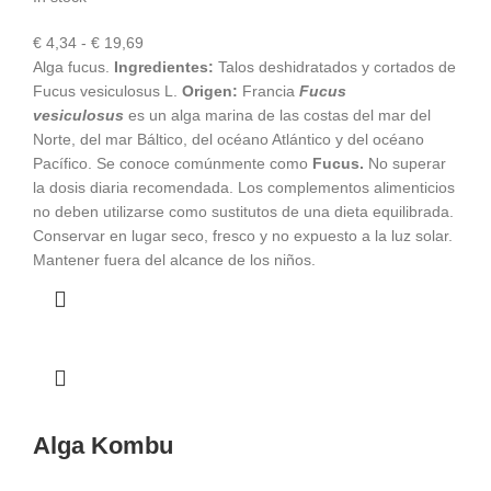
Rango
€
4,34
-
€
19,69
de
Alga fucus.
Ingredientes:
Talos deshidratados y cortados de
precios:
Fucus vesiculosus L.
Origen:
Francia
Fucus
desde
vesiculosus
es un alga marina de las costas del mar del
€ 4,34
Norte, del mar Báltico, del océano Atlántico y del océano
hasta
Pacífico. Se conoce comúnmente como
Fucus.
No superar
€ 19,69
la dosis diaria recomendada. Los complementos alimenticios
no deben utilizarse como sustitutos de una dieta equilibrada.
Conservar en lugar seco, fresco y no expuesto a la luz solar.
Mantener fuera del alcance de los niños.
Alga Kombu