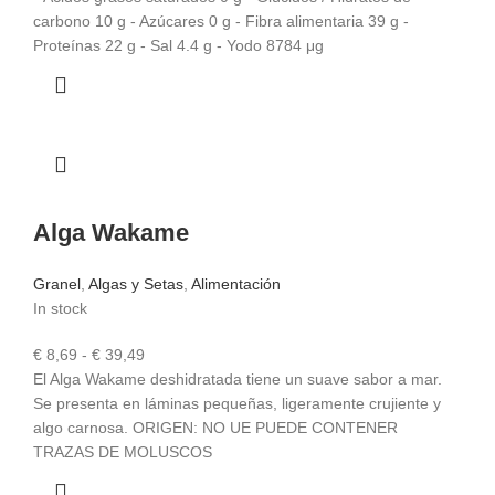
carbono 10 g - Azúcares 0 g - Fibra alimentaria 39 g -
Proteínas 22 g - Sal 4.4 g - Yodo 8784 μg
Alga Wakame
Granel
,
Algas y Setas
,
Alimentación
In stock
Rango
€
8,69
-
€
39,49
de
El Alga Wakame deshidratada tiene un suave sabor a mar.
precios:
Se presenta en láminas pequeñas, ligeramente crujiente y
desde
algo carnosa. ORIGEN: NO UE PUEDE CONTENER
€ 8,69
TRAZAS DE MOLUSCOS
hasta