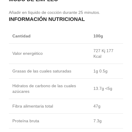
Añadir en líquido de cocción durante 25 minutos.
INFORMACIÓN NUTRICIONAL
Cantidad
100g
727 Kj 177
Valor energético
Kcal
Grasas de las cuales saturadas
1g 0.5g
Hidratos de carbono de las cuales
13.7g <5g
azúcares
Fibra alimentaria total
47g
Proteína bruta
7.3g