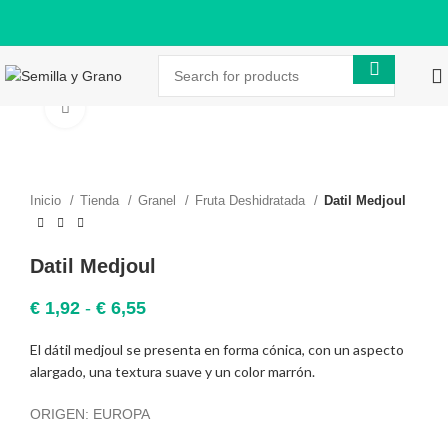
Click to enlarge
Inicio
Tienda
Granel
Fruta Deshidratada
Datil Medjoul
Datil Medjoul
Rango
€
1,92
-
€
6,55
de
precios:
El dátil medjoul se presenta en forma cónica, con un aspecto
desde
alargado, una textura suave y un color marrón.
€ 1,92
hasta
ORIGEN: EUROPA
€ 6,55