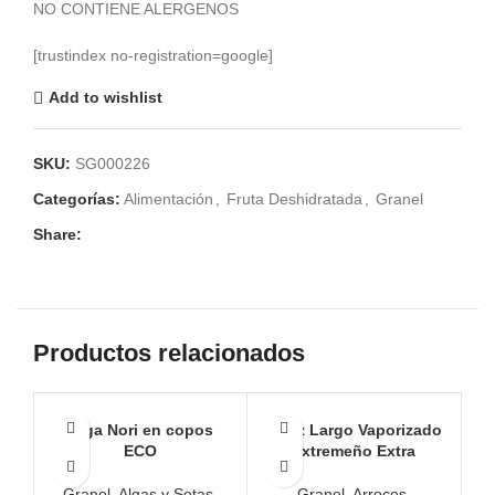
NO CONTIENE ALERGENOS
[trustindex no-registration=google]
Add to wishlist
SKU:
SG000226
Categorías:
Alimentación
,
Fruta Deshidratada
,
Granel
Share:
Productos relacionados
Alga Nori en copos
Arroz Largo Vaporizado
ECO
Extremeño Extra
Granel
,
Algas y Setas
,
Granel
,
Arroces
,