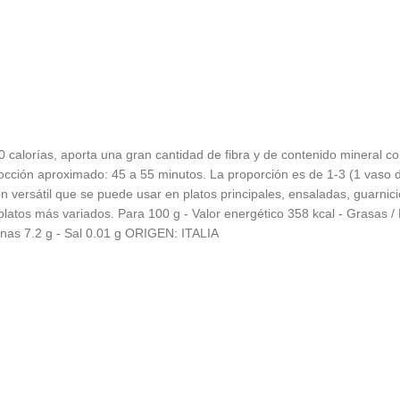
alorías, aporta una gran cantidad de fibra y de contenido mineral como 
ción aproximado: 45 a 55 minutos. La proporción es de 1-3 (1 vaso de
 versátil que se puede usar en platos principales, ensaladas, guarnic
atos más variados. Para 100 g - Valor energético 358 kcal - Grasas / L
eínas 7.2 g - Sal 0.01 g ORIGEN: ITALIA