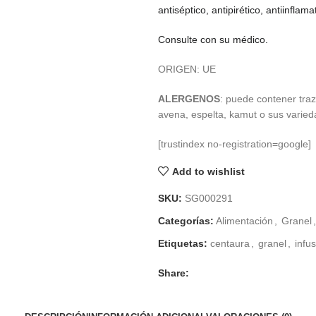
antiséptico, antipirético, antiinflam
€ 3,19
hasta
Consulte con su médico.
€ 13,45
ORIGEN: UE
ALERGENOS
: puede contener tra
avena, espelta, kamut o sus varied
[trustindex no-registration=google]
Add to wishlist
SKU:
SG000291
Categorías:
Alimentación
,
Granel
,
Etiquetas:
centaura
,
granel
,
infu
Share: