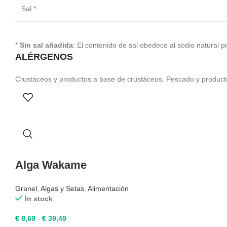
Sal *
*
Sin sal añadida
: El contenido de sal obedece al sodio natural p
ALÉRGENOS
Crustáceos y productos a base de crustáceos. Pescado y produc
Alga Wakame
Granel
,
Algas y Setas
,
Alimentación
In stock
Rango
€
8,69
-
€
39,49