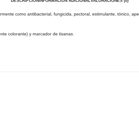
DESCRIPCIÓN
INFORMACIÓN ADICIONAL
VALORACIONES (0)
nte como antibacterial, fungicida, pectoral, estimulante, tónico, aperi
ente colorante) y marcador de tisanas.