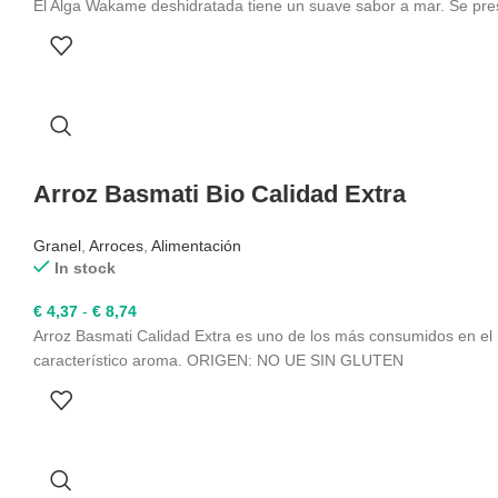
de
El Alga Wakame deshidratada tiene un suave sabor a mar. Se
precios:
desde
€ 8,69
hasta
€ 39,49
Arroz Basmati Bio Calidad Extra
Granel
,
Arroces
,
Alimentación
In stock
Rango
€
4,37
-
€
8,74
de
Arroz Basmati Calidad Extra es uno de los más consumidos en el m
precios:
característico aroma. ORIGEN: NO UE SIN GLUTEN
desde
€ 4,37
hasta
€ 8,74