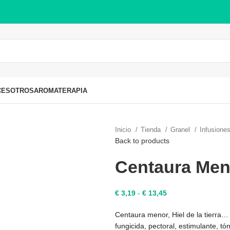
CES
OTROS
AROMATERAPIA
Inicio
Tienda
Granel
Infusiones
Back to products
Centaura Men
Rango
€
3,19
-
€
13,45
de
Centaura menor, Hiel de la tierra…
precios:
fungicida, pectoral, estimulante, tón
desde