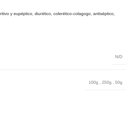
tivo y eupéptico, diurético, colerético-colagogo, antiséptico,
N/D
100g
,
250g
,
50g