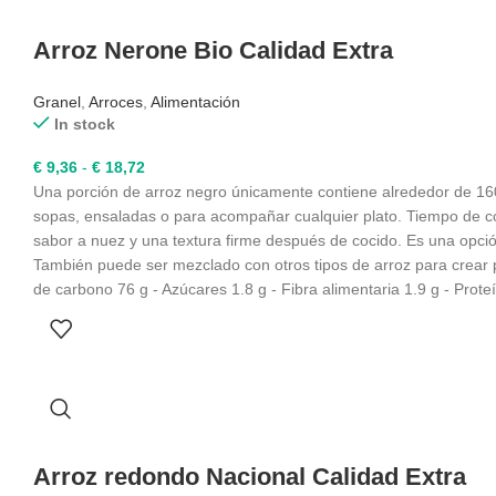
Arroz Nerone Bio Calidad Extra
Granel
,
Arroces
,
Alimentación
In stock
Rango
€
9,36
-
€
18,72
de
Una porción de arroz negro únicamente contiene alrededor de 160 c
precios:
sopas, ensaladas o para acompañar cualquier plato. Tiempo de coc
desde
sabor a nuez y una textura firme después de cocido. Es una opción
€ 9,36
También puede ser mezclado con otros tipos de arroz para crear pl
hasta
de carbono 76 g - Azúcares 1.8 g - Fibra alimentaria 1.9 g - Prot
€ 18,72
Arroz redondo Nacional Calidad Extra