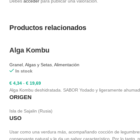
Debes
acceder
para publicar una valoración.
Productos relacionados
Alga Kombu
Granel
,
Algas y Setas
,
Alimentación
In stock
Rango
€
4,34
-
€
19,69
de
Alga Kombu deshidratada. SABOR Yodado y ligeramente ahumado
ORIGEN
precios:
desde
€ 4,34
Isla de Sajalin (Rusia)
hasta
USO
€ 19,69
Usar como una verdura más, acompañando cocción de legumbres, ar
conservante natural y le da un sabor característico. Por lo tanto