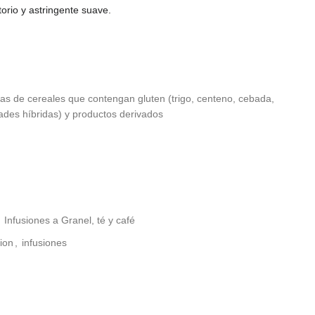
atorio y astringente suave.
zas de cereales que contengan gluten (trigo, centeno, cebada,
ades híbridas) y productos derivados
Infusiones a Granel, té y café
sion
,
infusiones