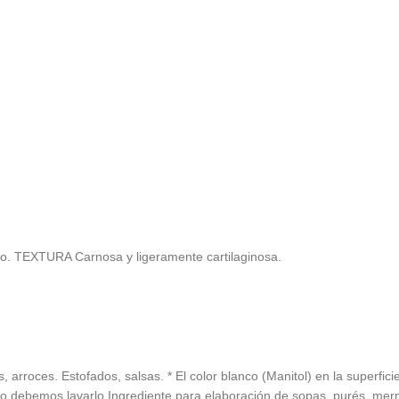
. TEXTURA Carnosa y ligeramente cartilaginosa.
roces. Estofados, salsas. * El color blanco (Manitol) en la superfic
, no debemos lavarlo.Ingrediente para elaboración de sopas, purés, merm