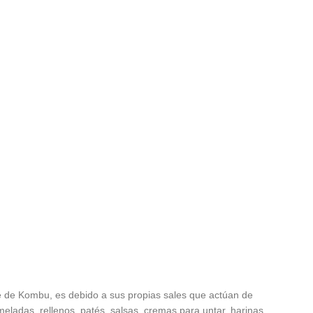
ie de Kombu, es debido a sus propias sales que actúan de
eladas, rellenos, patés, salsas, cremas para untar, harinas,