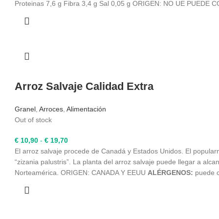
desde
Proteinas 7,6 g Fibra 3,4 g Sal 0,05 g ORIGEN: NO UE PUE
€ 5,10
hasta
€ 9,88
Arroz Salvaje Calidad Extra
Granel
,
Arroces
,
Alimentación
Out of stock
Rango
€
10,90
-
€
19,70
de
El arroz salvaje procede de Canadá y Estados Unidos. El popularm
precios:
“zizania palustris”. La planta del arroz salvaje puede llegar a a
desde
Norteamérica. ORIGEN: CANADA Y EEUU
ALÉRGENOS:
puede co
€ 10,90
hasta
€ 19,70