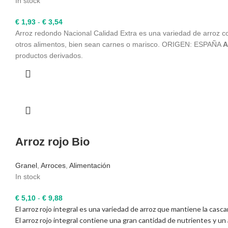
In stock
Rango
€
1,93
-
€
3,54
de
Arroz redondo Nacional Calidad Extra es una variedad de arroz c
precios:
otros alimentos, bien sean carnes o marisco. ORIGEN: ESPAÑA
A
desde
productos derivados.
€ 1,93
hasta
€ 3,54
Arroz rojo Bio
Granel
,
Arroces
,
Alimentación
In stock
Rango
€
5,10
-
€
9,88
El arroz rojo integral es una variedad de arroz que mantiene la cascar
de
El arroz rojo integral contiene una gran cantidad de nutrientes y un
precios: