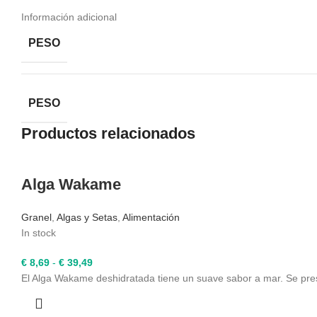
Información adicional
PESO
PESO
Productos relacionados
Alga Wakame
Granel
,
Algas y Setas
,
Alimentación
In stock
Rango
€
8,69
-
€
39,49
de
El Alga Wakame deshidratada tiene un suave sabor a mar. Se
precios:
desde