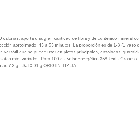
alorías, aporta una gran cantidad de fibra y de contenido mineral como 
ción aproximado: 45 a 55 minutos. La proporción es de 1-3 (1 vaso de
 versátil que se puede usar en platos principales, ensaladas, guarnic
atos más variados. Para 100 g - Valor energético 358 kcal - Grasas / L
eínas 7.2 g - Sal 0.01 g ORIGEN: ITALIA