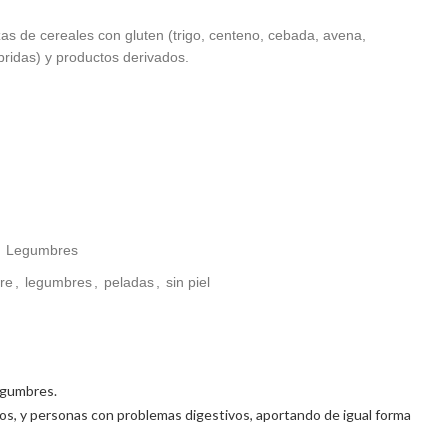
s de cereales con gluten (trigo, centeno, cebada, avena,
bridas) y productos derivados.
Legumbres
re
,
legumbres
,
peladas
,
sin piel
legumbres.
ianos, y personas con problemas digestivos, aportando de igual forma