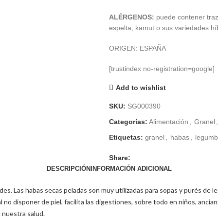
€ 3,07
ALÉRGENOS:
puede contener traza
hasta
espelta, kamut o sus variedades hí
€ 5,15
ORIGEN: ESPAÑA
[trustindex no-registration=google]
Add to wishlist
SKU:
SG000390
Categorías:
Alimentación
,
Granel
,
Etiquetas:
granel
,
habas
,
legumb
Share:
DESCRIPCIÓN
INFORMACIÓN ADICIONAL
ades. Las habas secas peladas son muy utilizadas para sopas y purés de 
al no disponer de piel, facilita las digestiones, sobre todo en niños, anc
 nuestra salud.