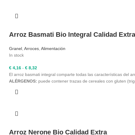
€ 8,69
hasta
€ 39,49
Arroz Basmati Bio Integral Calidad Extr
Granel
,
Arroces
,
Alimentación
In stock
Rango
€
4,16
-
€
8,32
de
El arroz basmati integral comparte todas las características del 
precios:
ALÉRGENOS:
puede contener trazas de cereales con gluten (trig
desde
€ 4,16
hasta
€ 8,32
Arroz Nerone Bio Calidad Extra