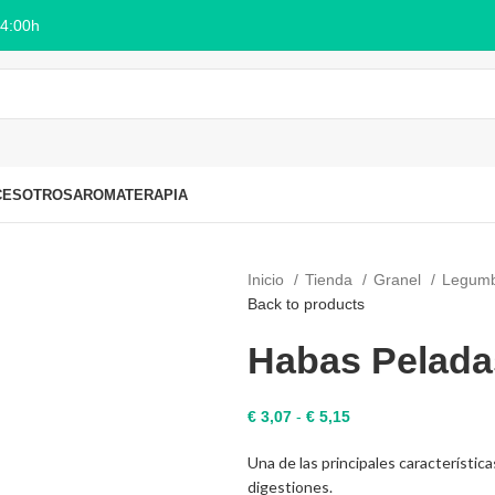
14:00h
CES
OTROS
AROMATERAPIA
Inicio
Tienda
Granel
Legum
Back to products
Habas Pelada
Rango
€
3,07
-
€
5,15
de
Una de las principales características
precios:
digestiones.
desde