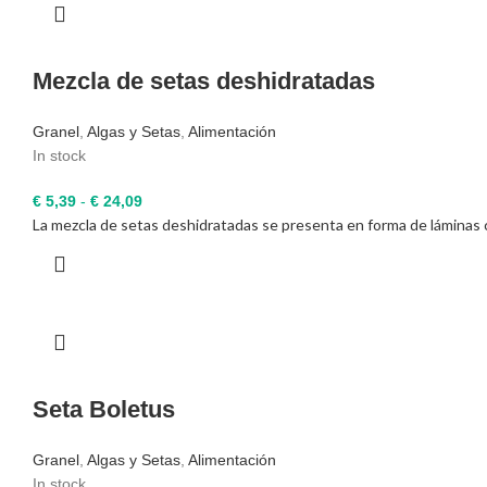
Mezcla de setas deshidratadas
Granel
,
Algas y Setas
,
Alimentación
In stock
Rango
€
5,39
-
€
24,09
La mezcla de setas deshidratadas se presenta en forma de láminas c
de
precios:
desde
€ 5,39
hasta
€ 24,09
Seta Boletus
Granel
,
Algas y Setas
,
Alimentación
In stock