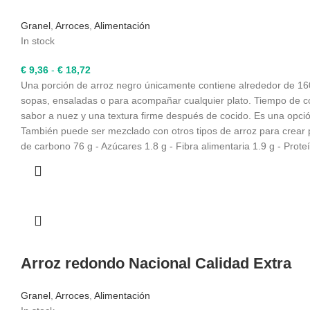
Granel
,
Arroces
,
Alimentación
In stock
Rango
€
9,36
-
€
18,72
de
Una porción de arroz negro únicamente contiene alrededor de 160 c
precios:
sopas, ensaladas o para acompañar cualquier plato. Tiempo de coc
desde
sabor a nuez y una textura firme después de cocido. Es una opción
€ 9,36
También puede ser mezclado con otros tipos de arroz para crear pl
hasta
de carbono 76 g - Azúcares 1.8 g - Fibra alimentaria 1.9 g - Prot
€ 18,72
Arroz redondo Nacional Calidad Extra
Granel
,
Arroces
,
Alimentación