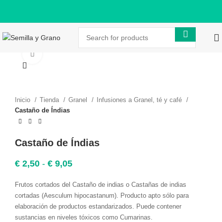
Click to enlarge
Inicio
Tienda
Granel
Infusiones a Granel, té y café
Castaño de Índias
Castaño de Índias
Rango
€
2,50
-
€
9,05
de
precios:
Frutos cortados del Castaño de indias o Castañas de indias
desde
cortadas (
Aesculum hipocastanum
). Producto apto sólo para
€ 2,50
elaboración de productos estandarizados. Puede contener
hasta
sustancias en niveles tóxicos como Cumarinas.