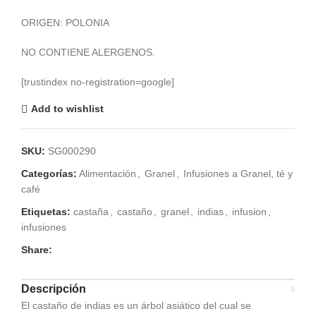
€ 9,05
ORIGEN: POLONIA
NO CONTIENE ALERGENOS.
[trustindex no-registration=google]
Add to wishlist
SKU:
SG000290
Categorías:
Alimentación
,
Granel
,
Infusiones a Granel, té y
café
Etiquetas:
castaña
,
castaño
,
granel
,
indias
,
infusion
,
infusiones
Share:
Descripción
El castaño de indias es un árbol asiático del cual se