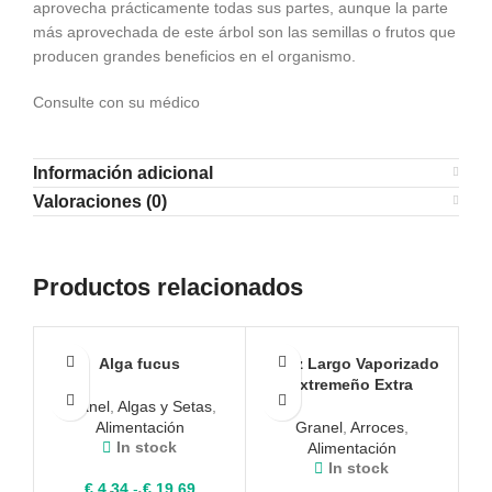
aprovecha prácticamente todas sus partes, aunque la parte
más aprovechada de este árbol son las semillas o frutos que
producen grandes beneficios en el organismo.
Consulte con su médico
Información adicional
Valoraciones (0)
Productos relacionados
Alga fucus
Arroz Largo Vaporizado
Extremeño Extra
Granel
,
Algas y Setas
,
Alimentación
Granel
,
Arroces
,
In stock
Alimentación
In stock
Rango
€
4,34
-
€
19,69