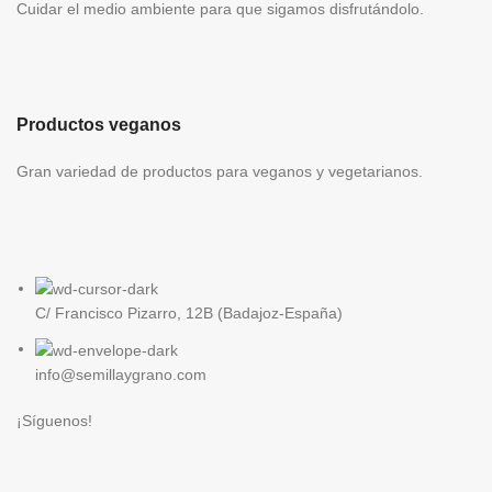
Pa
Cuidar el medio ambiente para que sigamos disfrutándolo.
21
g 
ca
Productos veganos
P
Gran variedad de productos para veganos y vegetarianos.
C/ Francisco Pizarro, 12B (Badajoz-España)
info@semillaygrano.com
¡Síguenos!