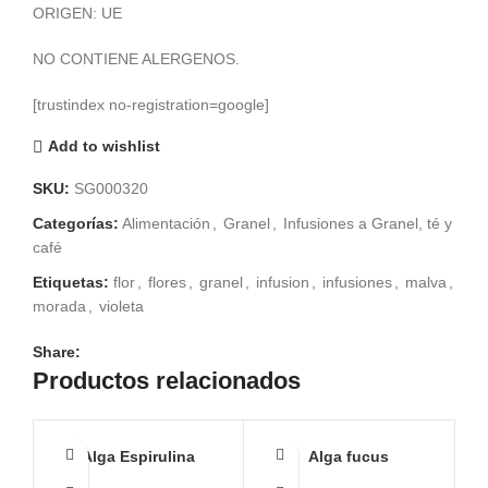
ORIGEN: UE
€ 15,90
NO CONTIENE ALERGENOS.
[trustindex no-registration=google]
Add to wishlist
SKU:
SG000320
Categorías:
Alimentación
,
Granel
,
Infusiones a Granel, té y
café
Etiquetas:
flor
,
flores
,
granel
,
infusion
,
infusiones
,
malva
,
morada
,
violeta
Share:
Productos relacionados
Alga Espirulina
Alga fucus