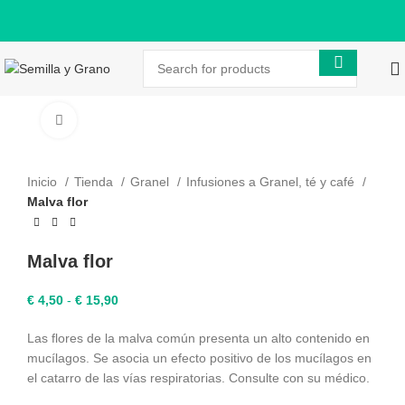
Click to enlarge
Inicio
Tienda
Granel
Infusiones a Granel, té y café
Malva flor
Malva flor
Rango
€
4,50
-
€
15,90
de
Las flores de la malva común presenta un alto contenido en
precios:
mucílagos. Se asocia un efecto positivo de los mucílagos en
desde
el catarro de las vías respiratorias. Consulte con su médico.
€ 4,50
hasta