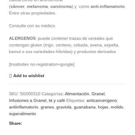
€ 4,50
(
cáncer
,
melanoma
,
carcinoma
) y como
anti-inflamatorio
.
hasta
Entre otras propiedades.
€ 16,90
Consulte con su médico.
ALERGENOS
: puede contener trazas de cereales que
contengan gluten (trigo, centeno, cebada, avena, espelta,
kamut o sus variedades híbridas) y productos derivados
[trustindex no-registration=google]
Add to wishlist
SKU:
SG000310
Categorías:
Alimentación
,
Granel
,
Infusiones a Granel, té y café
Etiquetas:
anticancerigeno
,
antiinflamatorio
,
granes
,
graviola
,
guanabana
,
hojas
,
molido
,
superalimento
Share: