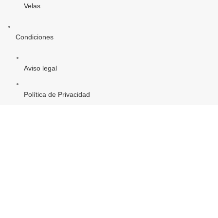
Velas
Condiciones
Aviso legal
Política de Privacidad
Política de Cookies
PROYECTO DE COMERCIO ELECTRÓNICO Y TIC
Objetivo Temática: «Mejorar el uso y calidad de las TIC y el
acceso a las mismas»
(Ver)