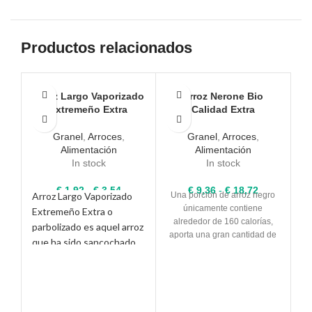
Productos relacionados
Arroz Largo Vaporizado
Arroz Nerone Bio
Extremeño Extra
Calidad Extra
Granel
,
Arroces
,
Granel
,
Arroces
,
Alimentación
Alimentación
In stock
In stock
Rango
Rango
€
1,92
-
€
3,54
€
9,36
-
€
18,72
Arroz Largo Vaporizado
Una porción de arroz negro
de
de
únicamente contiene
A
Extremeño Extra o
precios:
precios:
alrededor de 160 calorías,
parbolizado es aquel arroz
desde
desde
aporta una gran cantidad de
que ha sido sancochado
€ 1,92
€ 9,36
fibra y de contenido mineral
hasta
hasta
con su gluma (cáscara).
como el hierro y el cobre.
€ 3,54
€ 18,72
Hervir o paellas, arroz a la
El arroz Vaporizado no
cazuela, sopas, ensaladas o
absorbe tantas grasas
para acompañar cualquier
E
como el resto de arroces,