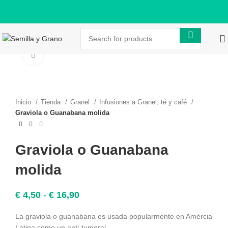
Click to enlarge
Inicio
Tienda
Granel
Infusiones a Granel, té y café
Graviola o Guanabana molida
Graviola o Guanabana
molida
Rango
€
4,50
-
€
16,90
de
precios:
La graviola o guanabana es usada popularmente en Amércia
desde
Latina como un anti-tumoral