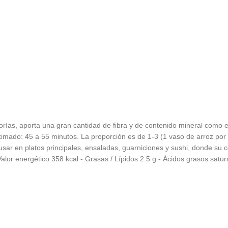
as, aporta una gran cantidad de fibra y de contenido mineral como el h
mado: 45 a 55 minutos. La proporción es de 1-3 (1 vaso de arroz por 3
usar en platos principales, ensaladas, guarniciones y sushi, donde su
alor energético 358 kcal - Grasas / Lípidos 2.5 g - Ácidos grasos satur