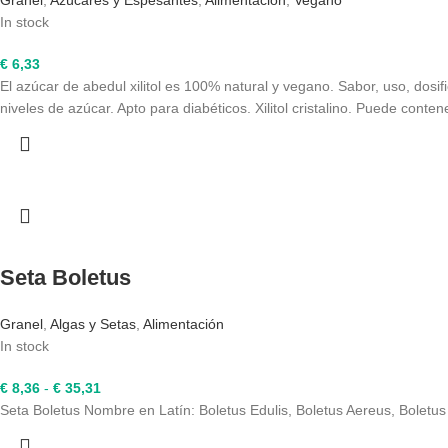
In stock
€
6,33
El azúcar de abedul xilitol es 100% natural y vegano. Sabor, uso, dos
niveles de azúcar. Apto para diabéticos. Xilitol cristalino. Puede conte
Seta Boletus
Granel
,
Algas y Setas
,
Alimentación
In stock
Rango
€
8,36
-
€
35,31
de
Seta Boletus Nombre en Latín: Boletus Edulis, Boletus Aereus, Bo
precios: