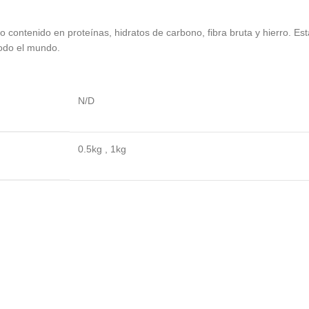
ontenido en proteínas, hidratos de carbono, fibra bruta y hierro. Esta a
todo el mundo.
N/D
0.5kg
,
1kg