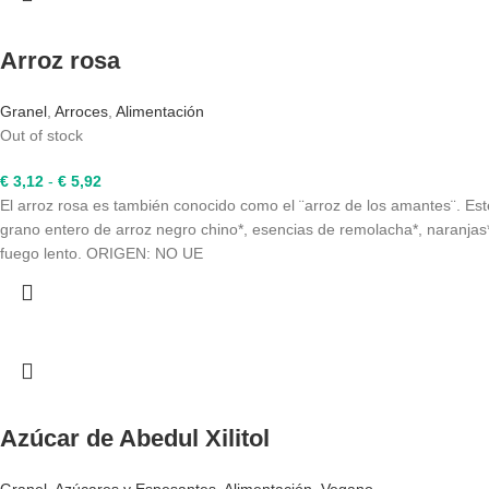
Arroz rosa
Granel
,
Arroces
,
Alimentación
Out of stock
Rango
€
3,12
-
€
5,92
de
El arroz rosa es también conocido como el ¨arroz de los amantes¨. Est
precios:
grano entero de arroz negro chino*, esencias de remolacha*, naranjas* 
desde
fuego lento. ORIGEN: NO UE
€ 3,12
hasta
€ 5,92
Azúcar de Abedul Xilitol
Granel
,
Azúcares y Espesantes
,
Alimentación
,
Vegano