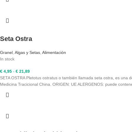
desde
€ 8,36
hasta
€ 35,31
Seta Ostra
Granel
,
Algas y Setas
,
Alimentación
In stock
Rango
€
4,95
-
€
21,89
de
SETA OSTRA Pletotus ostratus o también llamada seta ostra, es una de 
precios:
Medicina Tracicional China. ORIGEN: UE ALERGENOS: puede contener tr
desde
€ 4,95
hasta
€ 21,89