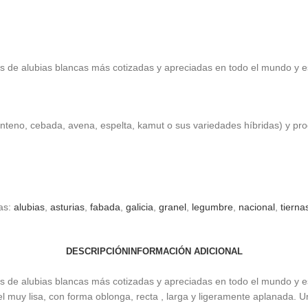
es de alubias blancas más cotizadas y apreciadas en todo el mundo y e
enteno, cebada, avena, espelta, kamut o sus variedades híbridas) y pr
as:
alubias
,
asturias
,
fabada
,
galicia
,
granel
,
legumbre
,
nacional
,
tierna
DESCRIPCIÓN
INFORMACIÓN ADICIONAL
es de alubias blancas más cotizadas y apreciadas en todo el mundo y e
el muy lisa, con forma oblonga, recta , larga y ligeramente aplanada. 