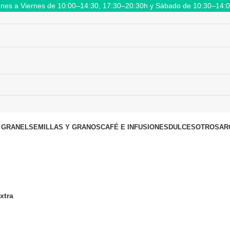
nes a Viernes de 10:00–14:30, 17:30–20:30h y Sábado de 10:30–14:
 GRANEL
SEMILLAS Y GRANOS
CAFÉ E INFUSIONES
DULCES
OTROS
AR
xtra