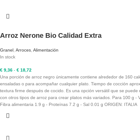
hasta
€ 9,88
Arroz Nerone Bio Calidad Extra
Granel
,
Arroces
,
Alimentación
In stock
Rango
€
9,36
-
€
18,72
de
Una porción de arroz negro únicamente contiene alrededor de 160 calorí
precios:
ensaladas o para acompañar cualquier plato. Tiempo de cocción aproxi
desde
textura firme después de cocido. Es una opción versátil que se puede 
€ 9,36
con otros tipos de arroz para crear platos más variados. Para 100 g - V
hasta
Fibra alimentaria 1.9 g - Proteínas 7.2 g - Sal 0.01 g ORIGEN: ITALIA
€ 18,72