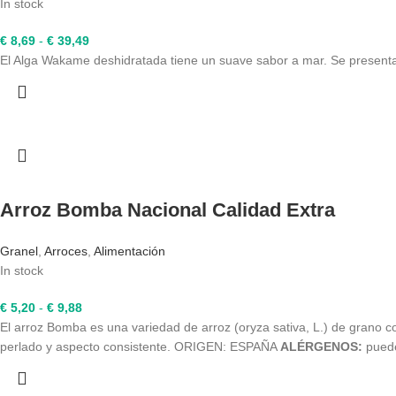
In stock
Rango
€
8,69
-
€
39,49
de
El Alga Wakame deshidratada tiene un suave sabor a mar. Se pre
precios:
desde
€ 8,69
hasta
€ 39,49
Arroz Bomba Nacional Calidad Extra
Granel
,
Arroces
,
Alimentación
In stock
Rango
€
5,20
-
€
9,88
de
El arroz Bomba es una variedad de arroz (oryza sativa, L.) de grano
precios:
perlado y aspecto consistente. ORIGEN: ESPAÑA
ALÉRGENOS:
puede
desde
€ 5,20