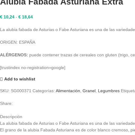
Alubia Fabada Asturiana Extra
Rango
€
10,24
-
€
18,64
de
La alubia fabada de Asturias o Fabe Asturiana es una de las variedad
precios:
desde
ORIGEN: ESPAÑA
€ 10,24
hasta
ALÉRGENOS:
puede contener trazas de cereales con gluten (trigo, c
€ 18,64
[trustindex no-registration=google]
Add to wishlist
SKU:
SG000371
Categorías:
Alimentación
,
Granel
,
Legumbres
Etiquet
Share:
Descripción
La alubia fabada de Asturias o Fabe Asturiana es una de las variedad
El grano de la alubia Fabada Asturiana es de color blanco cremoso, pi